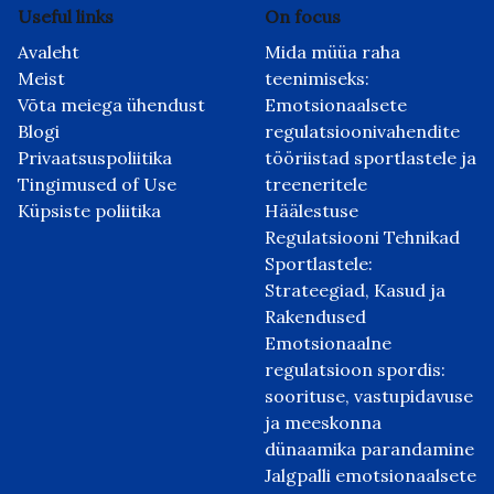
Useful links
On focus
Avaleht
Mida müüa raha
Meist
teenimiseks:
Võta meiega ühendust
Emotsionaalsete
Blogi
regulatsioonivahendite
Privaatsuspoliitika
tööriistad sportlastele ja
Tingimused of Use
treeneritele
Küpsiste poliitika
Häälestuse
Regulatsiooni Tehnikad
Sportlastele:
Strateegiad, Kasud ja
Rakendused
Emotsionaalne
regulatsioon spordis:
soorituse, vastupidavuse
ja meeskonna
dünaamika parandamine
Jalgpalli emotsionaalsete