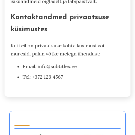
isikuandmeid õiglaselt ja läbipaistvalt.
Kontaktandmed privaatsuse
küsimustes
Kui teil on privaatsuse kohta küsimusi või
muresid, palun võtke meiega ühendust:
Email:
info@subtitles.ee
Tel: +372 123 4567
Partner