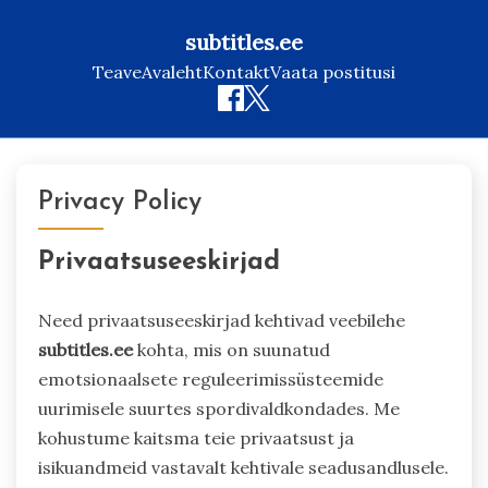
subtitles.ee
Teave
Avaleht
Kontakt
Vaata postitusi
Skip
to
Privacy Policy
content
Privaatsuseeskirjad
Need privaatsuseeskirjad kehtivad veebilehe
subtitles.ee
kohta, mis on suunatud
emotsionaalsete reguleerimissüsteemide
uurimisele suurtes spordivaldkondades. Me
kohustume kaitsma teie privaatsust ja
isikuandmeid vastavalt kehtivale seadusandlusele.