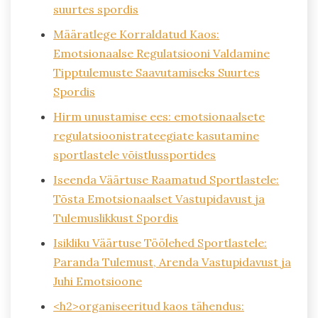
suurtes spordis
Määratlege Korraldatud Kaos:
Emotsionaalse Regulatsiooni Valdamine
Tipptulemuste Saavutamiseks Suurtes
Spordis
Hirm unustamise ees: emotsionaalsete
regulatsioonistrateegiate kasutamine
sportlastele võistlussportides
Iseenda Väärtuse Raamatud Sportlastele:
Tõsta Emotsionaalset Vastupidavust ja
Tulemuslikkust Spordis
Isikliku Väärtuse Töölehed Sportlastele:
Paranda Tulemust, Arenda Vastupidavust ja
Juhi Emotsioone
<h2>organiseeritud kaos tähendus: