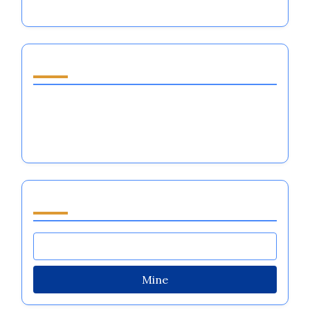
Avasta juhuslik postitus
Jalgpalli emotsionaalsete
regulatsioonisüsteemide: strateegiad,
väljakutsed ja meeskonna dünaamika
Sirvi by Category
Mine