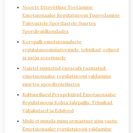
Noorte Ettevõtluse Toetamine:
Emotsionaalse Regulatsiooni Tugevdamine
Tulevastele Sportlastele Suurtes
Spordivaldkondades
Korvpalli emotsionaalsete
regulatsioonisüsteemide: tehnikad, eelised
ja mõju sooritusele
Naistel suunatud eneseabi raamatud:
emotsionaalse regulatsiooni valdamine
suurtes spordivõistlustes
Kultuurilised Perspektiivid Emotsionaalse
Regulatsiooni Kohta Jalgpallis: Tehnikad,
Väljakutsed ja Edulood
Miski ei muuda minu armastust sinu vastu:
Emotsionaalse regulatsiooni valdamine