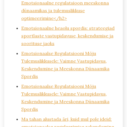
Emotsionaalne regulatsioon meeskonna
dünaamikas ja tulemuslikkuse
optimeerimine</h2>
Emotsionaalne heaolu spordis: strateegiad
sportlaste vastupidavuse, keskendumise ja
soorituse jaoks
Emotsionaalse Regulatsiooni Mõju
Tulemuslikkusele: Vaimne Vastupidavus,
Keskendumine ja Meeskonna Dünaamika
Spordis
Emotsionaalse Regulatsiooni Mõju
Tulemuslikkusele: Vaimne Vastupidavus,
Keskendumine ja Meeskonna Dünaamika
Spordis
Ma tahan alustada äri, kuid mul pole ideid:
emotsionaalse reguleerimise rakendamine