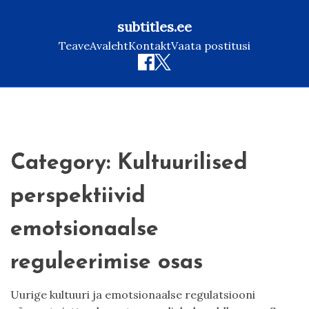
subtitles.ee
Teave
Avaleht
Kontakt
Vaata postitusi
Skip
to
content
Category:
Kultuurilised
perspektiivid
emotsionaalse
reguleerimise osas
Uurige kultuuri ja emotsionaalse regulatsiooni