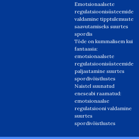
Emotsionaalsete
regulatsioonisüsteemide
valdamine tipptulemuste
saavutamiseks suurtes
spordis
Tõde on kummalisem kui
fantaasia:
emotsionaalsete
regulatsioonisüsteemide
paljastamine suurtes
spordivõistlustes
Naistel suunatud
eneseabi raamatud:
emotsionaalse
regulatsiooni valdamine
suurtes
spordivõistlustes