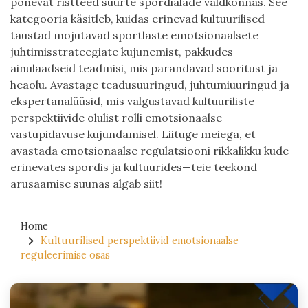
põnevat ristteed suurte spordialade valdkonnas. See
kategooria käsitleb, kuidas erinevad kultuurilised
taustad mõjutavad sportlaste emotsionaalsete
juhtimisstrateegiate kujunemist, pakkudes
ainulaadseid teadmisi, mis parandavad sooritust ja
heaolu. Avastage teadusuuringud, juhtumiuuringud ja
ekspertanalüüsid, mis valgustavad kultuuriliste
perspektiivide olulist rolli emotsionaalse
vastupidavuse kujundamisel. Liituge meiega, et
avastada emotsionaalse regulatsiooni rikkalikku kude
erinevates spordis ja kultuurides—teie teekond
arusaamise suunas algab siit!
Home
Kultuurilised perspektiivid emotsionaalse
reguleerimise osas