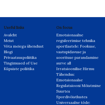
Useful links
On focus
Avaleht
Emotsionaalne
Meist
reguleerimise tehnika
Võta meiega ühendust
sportlastele: Fookuse,
Blogi
vastupidavuse ja
Privaatsuspoliitika
soorituse parandamine
Tingimused of Use
surve all
Küpsiste poliitika
Irratsioonilise Hirmu
Tähendus:
Emotsionaalse
Regulatsiooni Mõistmine
Suurtes
Spordivõistlustes
Universaalne tõde: