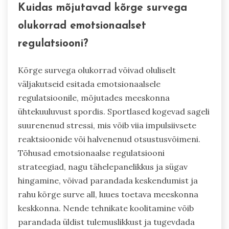
Kuidas mõjutavad kõrge survega
olukorrad emotsionaalset
regulatsiooni?
Kõrge survega olukorrad võivad oluliselt
väljakutseid esitada emotsionaalsele
regulatsioonile, mõjutades meeskonna
ühtekuuluvust spordis. Sportlased kogevad sageli
suurenenud stressi, mis võib viia impulsiivsete
reaktsioonide või halvenenud otsustusvõimeni.
Tõhusad emotsionaalse regulatsiooni
strateegiad, nagu tähelepanelikkus ja sügav
hingamine, võivad parandada keskendumist ja
rahu kõrge surve all, luues toetava meeskonna
keskkonna. Nende tehnikate koolitamine võib
parandada üldist tulemuslikkust ja tugevdada