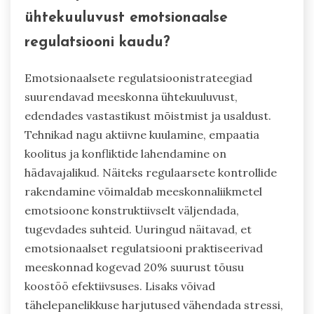
ühtekuuluvust emotsionaalse
regulatsiooni kaudu?
Emotsionaalsete regulatsioonistrateegiad
suurendavad meeskonna ühtekuuluvust,
edendades vastastikust mõistmist ja usaldust.
Tehnikad nagu aktiivne kuulamine, empaatia
koolitus ja konfliktide lahendamine on
hädavajalikud. Näiteks regulaarsete kontrollide
rakendamine võimaldab meeskonnaliikmetel
emotsioone konstruktiivselt väljendada,
tugevdades suhteid. Uuringud näitavad, et
emotsionaalset regulatsiooni praktiseerivad
meeskonnad kogevad 20% suurust tõusu
koostöö efektiivsuses. Lisaks võivad
tähelepanelikkuse harjutused vähendada stressi,