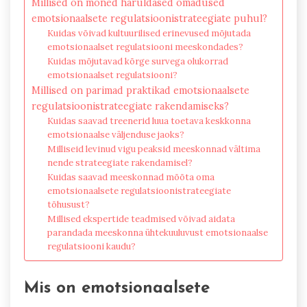
Millised on mõned haruldased omadused
emotsionaalsete regulatsioonistrateegiate puhul?
Kuidas võivad kultuurilised erinevused mõjutada
emotsionaalset regulatsiooni meeskondades?
Kuidas mõjutavad kõrge survega olukorrad
emotsionaalset regulatsiooni?
Millised on parimad praktikad emotsionaalsete
regulatsioonistrateegiate rakendamiseks?
Kuidas saavad treenerid luua toetava keskkonna
emotsionaalse väljenduse jaoks?
Milliseid levinud vigu peaksid meeskonnad vältima
nende strateegiate rakendamisel?
Kuidas saavad meeskonnad mõõta oma
emotsionaalsete regulatsioonistrateegiate
tõhusust?
Millised ekspertide teadmised võivad aidata
parandada meeskonna ühtekuuluvust emotsionaalse
regulatsiooni kaudu?
Mis on emotsionaalsete