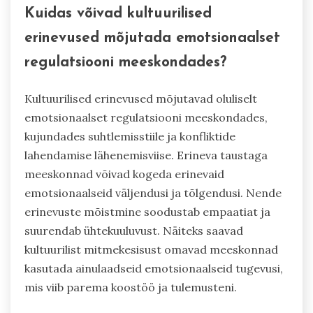
Kuidas võivad kultuurilised
erinevused mõjutada emotsionaalset
regulatsiooni meeskondades?
Kultuurilised erinevused mõjutavad oluliselt
emotsionaalset regulatsiooni meeskondades,
kujundades suhtlemisstiile ja konfliktide
lahendamise lähenemisviise. Erineva taustaga
meeskonnad võivad kogeda erinevaid
emotsionaalseid väljendusi ja tõlgendusi. Nende
erinevuste mõistmine soodustab empaatiat ja
suurendab ühtekuuluvust. Näiteks saavad
kultuurilist mitmekesisust omavad meeskonnad
kasutada ainulaadseid emotsionaalseid tugevusi,
mis viib parema koostöö ja tulemusteni.