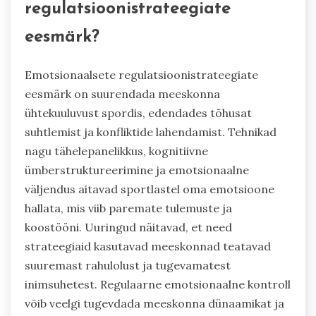
regulatsioonistrateegiate
eesmärk?
Emotsionaalsete regulatsioonistrateegiate
eesmärk on suurendada meeskonna
ühtekuuluvust spordis, edendades tõhusat
suhtlemist ja konfliktide lahendamist. Tehnikad
nagu tähelepanelikkus, kognitiivne
ümberstruktureerimine ja emotsionaalne
väljendus aitavad sportlastel oma emotsioone
hallata, mis viib paremate tulemuste ja
koostööni. Uuringud näitavad, et need
strateegiaid kasutavad meeskonnad teatavad
suuremast rahulolust ja tugevamatest
inimsuhetest. Regulaarne emotsionaalne kontroll
võib veelgi tugevdada meeskonna dünaamikat ja