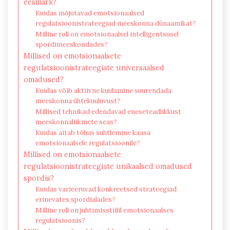
eesmärk?
Kuidas mõjutavad emotsionaalsed
regulatsioonistrateegiad meeskonna dünaamikat?
Milline roll on emotsionaalsel intelligentsusel
spordimeeskondades?
Millised on emotsionaalsete
regulatsioonistrateegiate universaalsed
omadused?
Kuidas võib aktiivne kuulamine suurendada
meeskonna ühtekuuluvust?
Millised tehnikad edendavad eneseteadlikkust
meeskonnaliikmete seas?
Kuidas aitab tõhus suhtlemine kaasa
emotsionaalsele regulatsioonile?
Millised on emotsionaalsete
regulatsioonistrateegiate unikaalsed omadused
spordis?
Kuidas varieeruvad konkreetsed strateegiad
erinevates spordialades?
Milline roll on juhtimisstiilil emotsionaalses
regulatsioonis?