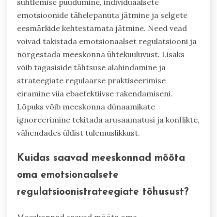
suhtlemise puudumine, individuaalsete
emotsioonide tähelepanuta jätmine ja selgete
eesmärkide kehtestamata jätmine. Need vead
võivad takistada emotsionaalset regulatsiooni ja
nõrgestada meeskonna ühtekuuluvust. Lisaks
võib tagasiside tähtsuse alahindamine ja
strateegiate regulaarse praktiseerimise
eiramine viia ebaefektiivse rakendamiseni.
Lõpuks võib meeskonna dünaamikate
ignoreerimine tekitada arusaamatusi ja konflikte,
vähendades üldist tulemuslikkust.
Kuidas saavad meeskonnad mõõta
oma emotsionaalsete
regulatsioonistrateegiate tõhusust?
Meeskonnad saavad mõõta oma