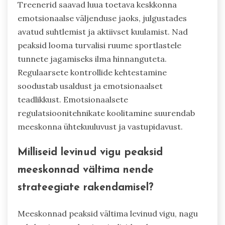
Treenerid saavad luua toetava keskkonna
emotsionaalse väljenduse jaoks, julgustades
avatud suhtlemist ja aktiivset kuulamist. Nad
peaksid looma turvalisi ruume sportlastele
tunnete jagamiseks ilma hinnanguteta.
Regulaarsete kontrollide kehtestamine
soodustab usaldust ja emotsionaalset
teadlikkust. Emotsionaalsete
regulatsioonitehnikate koolitamine suurendab
meeskonna ühtekuuluvust ja vastupidavust.
Milliseid levinud vigu peaksid
meeskonnad vältima nende
strateegiate rakendamisel?
Meeskonnad peaksid vältima levinud vigu, nagu