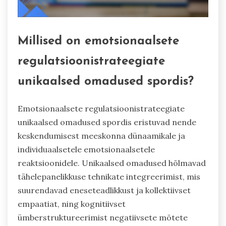
Millised on emotsionaalsete
regulatsioonistrateegiate
unikaalsed omadused spordis?
Emotsionaalsete regulatsioonistrateegiate
unikaalsed omadused spordis eristuvad nende
keskendumisest meeskonna dünaamikale ja
individuaalsetele emotsionaalsetele
reaktsioonidele. Unikaalsed omadused hõlmavad
tähelepanelikkuse tehnikate integreerimist, mis
suurendavad eneseteadlikkust ja kollektiivset
empaatiat, ning kognitiivset
ümberstruktureerimist negatiivsete mõtete