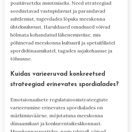
positiivseteks muutmiseks. Need strateegiad
soodustavad vastupidavust ja parandavad
suhtlemist, tugevdades lõpuks meeskonna
ühtekuuluvust. Haruldased omadused võivad
hõlmata kohandatud lähenemisviise, mis
põhinevad meeskonna kultuuril ja spetsiifilistel
spordidünaamikatel, tagades asjakohasuse ja
tõhususe.
Kuidas varieeruvad konkreetsed
strateegiad erinevates spordialades?
Emotsionaalsete regulatsioonistrateegiate
varieerumine erinevates spordialades on
märkimisväärne, mõjutatuna meeskonna
dünaamikast ja konkurentsikeskkonnast.
Meeskonnasportides, nagu jalgpall, võivad