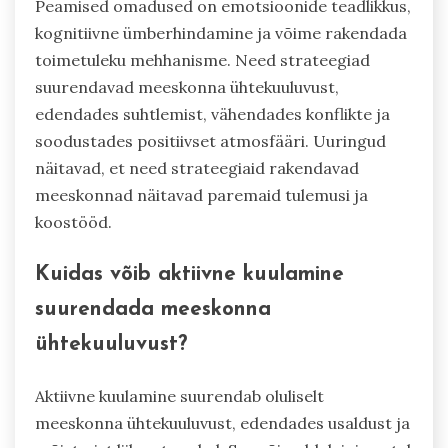
Peamised omadused on emotsioonide teadlikkus,
kognitiivne ümberhindamine ja võime rakendada
toimetuleku mehhanisme. Need strateegiad
suurendavad meeskonna ühtekuuluvust,
edendades suhtlemist, vähendades konflikte ja
soodustades positiivset atmosfääri. Uuringud
näitavad, et need strateegiaid rakendavad
meeskonnad näitavad paremaid tulemusi ja
koostööd.
Kuidas võib aktiivne kuulamine
suurendada meeskonna
ühtekuuluvust?
Aktiivne kuulamine suurendab oluliselt
meeskonna ühtekuuluvust, edendades usaldust ja