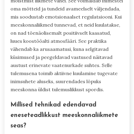
mõistmist liikmete vahel. See võimaldab inimestel
oma mõtteid ja tundeid avameelselt väljendada,
mis soodustab emotsionaalset regulatsiooni. Kui
meeskonnaliikmed tunnevad, et neid kuulatakse,
on nad tõenäolisemalt positiivselt kaasatud,
luues koostööalti atmosfääri. See praktika
vähendab ka arusaamatusi, kuna selgitavad
küsimused ja peegeldavad vastused näitavad
austust erinevate vaatenurkade suhtes. Selle
tulemusena toimib aktiivne kuulamine tugevate
inimsuhete aluseks, suurendades lõpuks
meeskonna üldist tulemuslikkust spordis.
Millised tehnikad edendavad
eneseteadlikkust meeskonnaliikmete
seas?