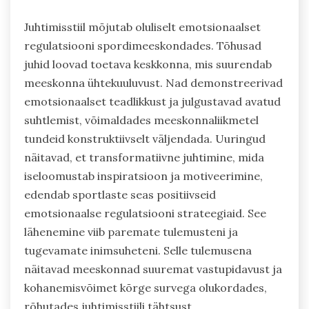
Juhtimisstiil mõjutab oluliselt emotsionaalset
regulatsiooni spordimeeskondades. Tõhusad
juhid loovad toetava keskkonna, mis suurendab
meeskonna ühtekuuluvust. Nad demonstreerivad
emotsionaalset teadlikkust ja julgustavad avatud
suhtlemist, võimaldades meeskonnaliikmetel
tundeid konstruktiivselt väljendada. Uuringud
näitavad, et transformatiivne juhtimine, mida
iseloomustab inspiratsioon ja motiveerimine,
edendab sportlaste seas positiivseid
emotsionaalse regulatsiooni strateegiaid. See
lähenemine viib paremate tulemusteni ja
tugevamate inimsuheteni. Selle tulemusena
näitavad meeskonnad suuremat vastupidavust ja
kohanemisvõimet kõrge survega olukordades,
rõhutades juhtimisstiili tähtsust