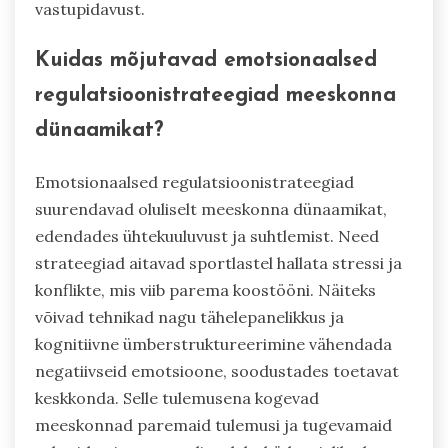
vastupidavust.
Kuidas mõjutavad emotsionaalsed
regulatsioonistrateegiad meeskonna
dünaamikat?
Emotsionaalsed regulatsioonistrateegiad
suurendavad oluliselt meeskonna dünaamikat,
edendades ühtekuuluvust ja suhtlemist. Need
strateegiad aitavad sportlastel hallata stressi ja
konflikte, mis viib parema koostööni. Näiteks
võivad tehnikad nagu tähelepanelikkus ja
kognitiivne ümberstruktureerimine vähendada
negatiivseid emotsioone, soodustades toetavat
keskkonda. Selle tulemusena kogevad
meeskonnad paremaid tulemusi ja tugevamaid