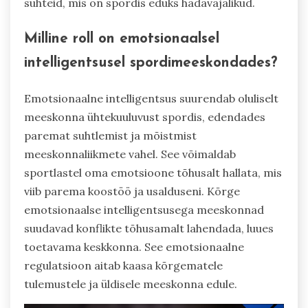
suhteid, mis on spordis eduks hädavajalikud.
Milline roll on emotsionaalsel
intelligentsusel spordimeeskondades?
Emotsionaalne intelligentsus suurendab oluliselt
meeskonna ühtekuuluvust spordis, edendades
paremat suhtlemist ja mõistmist
meeskonnaliikmete vahel. See võimaldab
sportlastel oma emotsioone tõhusalt hallata, mis
viib parema koostöö ja usalduseni. Kõrge
emotsionaalse intelligentsusega meeskonnad
suudavad konflikte tõhusamalt lahendada, luues
toetavama keskkonna. See emotsionaalne
regulatsioon aitab kaasa kõrgematele
tulemustele ja üldisele meeskonna edule.