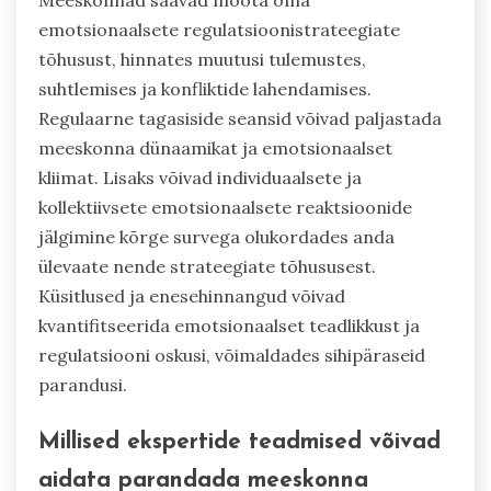
emotsionaalsete regulatsioonistrateegiate
tõhusust, hinnates muutusi tulemustes,
suhtlemises ja konfliktide lahendamises.
Regulaarne tagasiside seansid võivad paljastada
meeskonna dünaamikat ja emotsionaalset
kliimat. Lisaks võivad individuaalsete ja
kollektiivsete emotsionaalsete reaktsioonide
jälgimine kõrge survega olukordades anda
ülevaate nende strateegiate tõhususest.
Küsitlused ja enesehinnangud võivad
kvantifitseerida emotsionaalset teadlikkust ja
regulatsiooni oskusi, võimaldades sihipäraseid
parandusi.
Millised ekspertide teadmised võivad
aidata parandada meeskonna