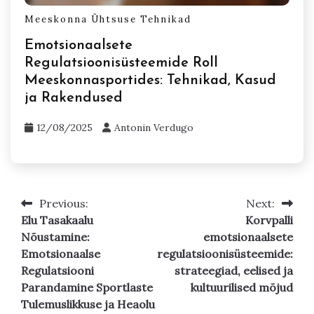
Meeskonna Ühtsuse Tehnikad
Emotsionaalsete
Regulatsioonisüsteemide Roll
Meeskonnasportides: Tehnikad, Kasud
ja Rakendused
12/08/2025
Antonin Verdugo
Previous:
Next:
Post
Elu Tasakaalu
Korvpalli
navigation
Nõustamine:
emotsionaalsete
Emotsionaalse
regulatsioonisüsteemide:
Regulatsiooni
strateegiad, eelised ja
Parandamine Sportlaste
kultuurilised mõjud
Tulemuslikkuse ja Heaolu