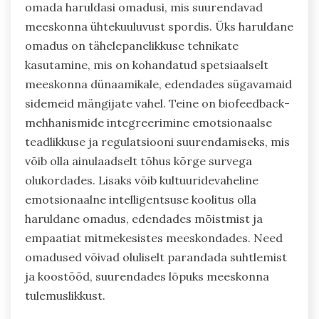
omada haruldasi omadusi, mis suurendavad
meeskonna ühtekuuluvust spordis. Üks haruldane
omadus on tähelepanelikkuse tehnikate
kasutamine, mis on kohandatud spetsiaalselt
meeskonna dünaamikale, edendades sügavamaid
sidemeid mängijate vahel. Teine on biofeedback-
mehhanismide integreerimine emotsionaalse
teadlikkuse ja regulatsiooni suurendamiseks, mis
võib olla ainulaadselt tõhus kõrge survega
olukordades. Lisaks võib kultuuridevaheline
emotsionaalne intelligentsuse koolitus olla
haruldane omadus, edendades mõistmist ja
empaatiat mitmekesistes meeskondades. Need
omadused võivad oluliselt parandada suhtlemist
ja koostööd, suurendades lõpuks meeskonna
tulemuslikkust.