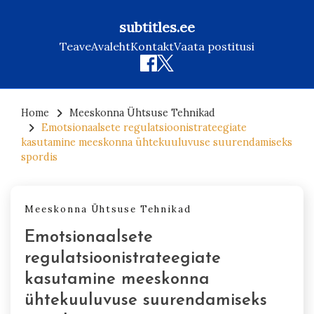
subtitles.ee
Teave
Avaleht
Kontakt
Vaata postitusi
Skip
to
Home
Meeskonna Ühtsuse Tehnikad
Emotsionaalsete regulatsioonistrateegiate
content
kasutamine meeskonna ühtekuuluvuse suurendamiseks
spordis
Meeskonna Ühtsuse Tehnikad
Emotsionaalsete
regulatsioonistrateegiate
kasutamine meeskonna
ühtekuuluvuse suurendamiseks