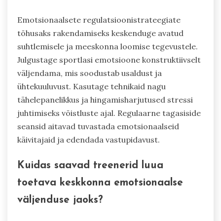
Emotsionaalsete regulatsioonistrateegiate
tõhusaks rakendamiseks keskenduge avatud
suhtlemisele ja meeskonna loomise tegevustele.
Julgustage sportlasi emotsioone konstruktiivselt
väljendama, mis soodustab usaldust ja
ühtekuuluvust. Kasutage tehnikaid nagu
tähelepanelikkus ja hingamisharjutused stressi
juhtimiseks võistluste ajal. Regulaarne tagasiside
seansid aitavad tuvastada emotsionaalseid
käivitajaid ja edendada vastupidavust.
Kuidas saavad treenerid luua
toetava keskkonna emotsionaalse
väljenduse jaoks?