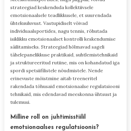
strateegiad keskenduda kollektiivsele
emotsionaalsele teadlikkusele, et suurendada
ühtekuuluvust. Vastupidiselt võivad
individuaalsportides, nagu tennis, rõhutada
isiklikku emotsionaalset kontrolli keskendumise
säilitamiseks. Strateegiad hõlmavad sageli
tähelepanelikkuse praktikaid, suhtlemistehnikaid
ja struktureeritud rutiine, mis on kohandatud iga
spordi spetsiifilistele nõudmistele. Nende
erinevuste mõistmine aitab treeneritel
rakendada tõhusaid emotsionaalse regulatsiooni
tehnikaid, mis edendavad meeskonna ühtsust ja
tulemusi.
Milline roll on juhtimisstiilil
emotsionaalses regulatsioonis?