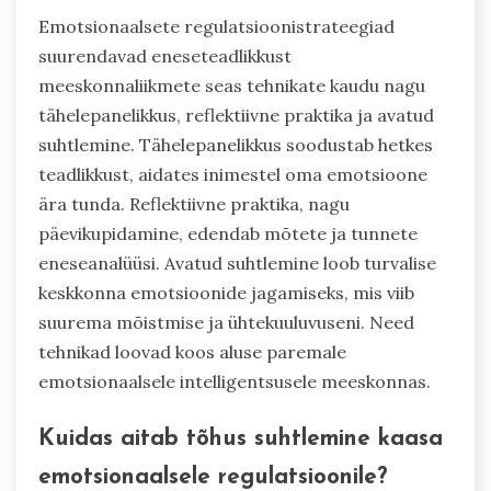
Emotsionaalsete regulatsioonistrateegiad
suurendavad eneseteadlikkust
meeskonnaliikmete seas tehnikate kaudu nagu
tähelepanelikkus, reflektiivne praktika ja avatud
suhtlemine. Tähelepanelikkus soodustab hetkes
teadlikkust, aidates inimestel oma emotsioone
ära tunda. Reflektiivne praktika, nagu
päevikupidamine, edendab mõtete ja tunnete
eneseanalüüsi. Avatud suhtlemine loob turvalise
keskkonna emotsioonide jagamiseks, mis viib
suurema mõistmise ja ühtekuuluvuseni. Need
tehnikad loovad koos aluse paremale
emotsionaalsele intelligentsusele meeskonnas.
Kuidas aitab tõhus suhtlemine kaasa
emotsionaalsele regulatsioonile?