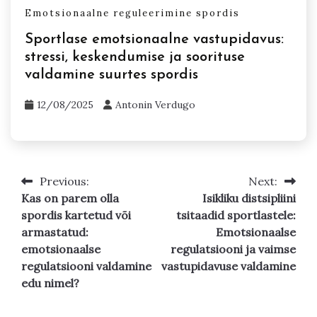
Emotsionaalne reguleerimine spordis
Sportlase emotsionaalne vastupidavus:
stressi, keskendumise ja soorituse
valdamine suurtes spordis
12/08/2025
Antonin Verdugo
Previous:
Next:
Post
Kas on parem olla
Isikliku distsipliini
navigation
spordis kartetud või
tsitaadid sportlastele:
armastatud:
Emotsionaalse
emotsionaalse
regulatsiooni ja vaimse
regulatsiooni valdamine
vastupidavuse valdamine
edu nimel?