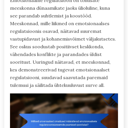
Emotsionaalne regulatsioon on tõhusate
meeskonna dünaamikate jaoks ülioluline, kuna
see parandab suhtlemist ja koostööd.
Meeskonnad, mille liikmed on emotsionaalses
regulatsioonis osavad, näitavad suuremat
vastupidavust ja kohanemisvõimet väljakutsetes.
See oskus soodustab positiivset keskkonda,
vähendades konflikte ja parandades üldist
sooritust. Uuringud näitavad, et meeskonnad,
kes demonstreerivad tugevat emotsionaalset
regulatsiooni, suudavad saavutada paremaid
tulemusi ja säilitada ühtekuuluvust surve all.