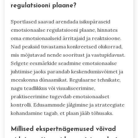
regulatsiooni plaane?
Sportlased saavad arendada isikupäraseid
emotsionaalse regulatsiooni plaane, hinnates
oma emotsionaalseid ärritajaid ja reaktsioone.
Nad peaksid tuvastama konkreetsed olukorrad,
mis mõjutavad nende sooritust ja vastupidavust.
Selgete eesmärkide seadmine emotsionaalse
juhtimise jaoks parandab keskendumisvõimet ja
meeskonna dünaamikat. Regulaarne tehnikate,
nagu teadlikkus või visualiseerimine,
praktiseerimine tugevdab emotsionaalset
kontrolli. Edusammude jälgimine ja strateegiate
kohandamine tagab, et plaan jääb tõhusaks.
Millised ekspertnägemused võivad