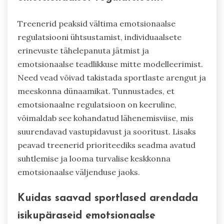
Treenerid peaksid vältima emotsionaalse
regulatsiooni ühtsustamist, individuaalsete
erinevuste tähelepanuta jätmist ja
emotsionaalse teadlikkuse mitte modelleerimist.
Need vead võivad takistada sportlaste arengut ja
meeskonna dünaamikat. Tunnustades, et
emotsionaalne regulatsioon on keeruline,
võimaldab see kohandatud lähenemisviise, mis
suurendavad vastupidavust ja sooritust. Lisaks
peavad treenerid prioriteediks seadma avatud
suhtlemise ja looma turvalise keskkonna
emotsionaalse väljenduse jaoks.
Kuidas saavad sportlased arendada
isikupäraseid emotsionaalse