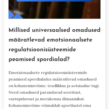
Millised universaalsed omadused
määratlevad emotsionaalsete
regulatsioonisüsteemide
peamised spordialad?
Emotsionaalsete regulatsioonisüsteemide
peamised spordialades määratlevad omadused
on kohanemisvõime, teadlikkus ja sotsiaalne tugi.
Need omadused parandavad sooritust,
vastupidavust ja meeskonna dünaamikat.
Kohanemisvõime võimaldab sportlastel oma