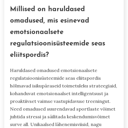
Millised on haruldased
omadused, mis esinevad
emotsionaalsete
regulatsioonisüsteemide seas
eliitspordis?
Haruldased omadused emotsionaalsete
regulatsioonisüsteemide seas eliitspordis
hõlmavad isikupäraseid toimetuleku strateegiaid,
kohanduvat emotsionaalset intelligentsust ja
proaktiivset vaimse vastupidavuse treeningut.
Need omadused suurendavad sportlaste võimet
juhtida stressi ja säilitada keskendumisvõimet
surve all. Unikaalsed lähenemisviisid, nagu