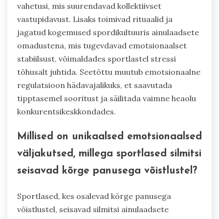
vahetusi, mis suurendavad kollektiivset
vastupidavust. Lisaks toimivad rituaalid ja
jagatud kogemused spordikultuuris ainulaadsete
omadustena, mis tugevdavad emotsionaalset
stabiilsust, võimaldades sportlastel stressi
tõhusalt juhtida. Seetõttu muutub emotsionaalne
regulatsioon hädavajalikuks, et saavutada
tipptasemel sooritust ja säilitada vaimne heaolu
konkurentsikeskkondades.
Millised on unikaalsed emotsionaalsed
väljakutsed, millega sportlased silmitsi
seisavad kõrge panusega võistlustel?
Sportlased, kes osalevad kõrge panusega
võistlustel, seisavad silmitsi ainulaadsete