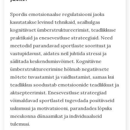
Spordis emotsionaalse regulatsiooni jaoks
kasutatakse levinud tehnikaid, sealhulgas
kognitiivset ümberstruktureerimist, teadlikkuse
praktikaid ja enesevestluse strateegiaid. Need
meetodid parandavad sportlaste sooritust ja
vastupidavust, aidates neil juhtida stressi ja
säilitada keskendumisvõimet. Kognitiivne
ümberstruktureerimine hõlmab negatiivsete
mõtete tuvastamist ja vaidlustamist, samas kui
teadlikkus soodustab emotsioonide teadlikkust ja
aktsepteerimist. Enesevestluse strateegiad
võimaldavad sportlastel tugevdada positiivseid
uskumusi ja motivatsiooni, parandades lõpuks
meeskonna dünaamikat ja individuaalseid
tulemusi.