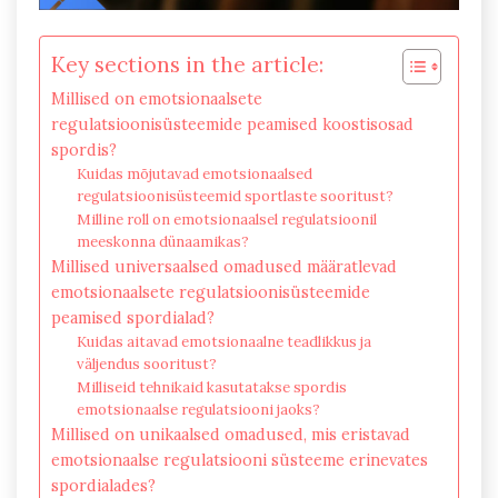
Key sections in the article:
Millised on emotsionaalsete
regulatsioonisüsteemide peamised koostisosad
spordis?
Kuidas mõjutavad emotsionaalsed
regulatsioonisüsteemid sportlaste sooritust?
Milline roll on emotsionaalsel regulatsioonil
meeskonna dünaamikas?
Millised universaalsed omadused määratlevad
emotsionaalsete regulatsioonisüsteemide
peamised spordialad?
Kuidas aitavad emotsionaalne teadlikkus ja
väljendus sooritust?
Milliseid tehnikaid kasutatakse spordis
emotsionaalse regulatsiooni jaoks?
Millised on unikaalsed omadused, mis eristavad
emotsionaalse regulatsiooni süsteeme erinevates
spordialades?