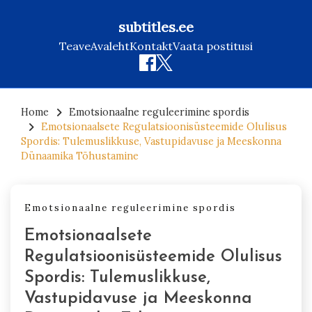
subtitles.ee
Teave
Avaleht
Kontakt
Vaata postitusi
Skip
to
Home
Emotsionaalne reguleerimine spordis
Emotsionaalsete Regulatsioonisüsteemide Olulisus
content
Spordis: Tulemuslikkuse, Vastupidavuse ja Meeskonna
Dünaamika Tõhustamine
Emotsionaalne reguleerimine spordis
Emotsionaalsete
Regulatsioonisüsteemide Olulisus
Spordis: Tulemuslikkuse,
Vastupidavuse ja Meeskonna