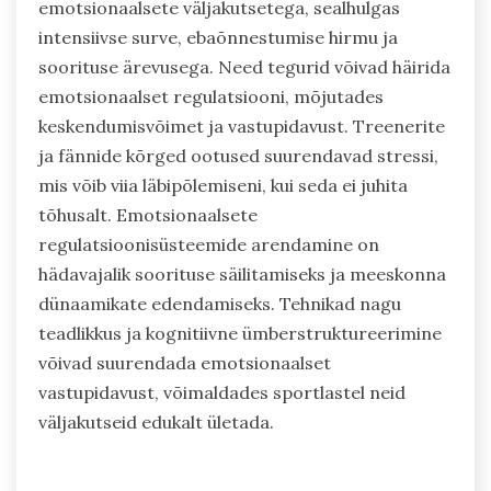
emotsionaalsete väljakutsetega, sealhulgas
intensiivse surve, ebaõnnestumise hirmu ja
soorituse ärevusega. Need tegurid võivad häirida
emotsionaalset regulatsiooni, mõjutades
keskendumisvõimet ja vastupidavust. Treenerite
ja fännide kõrged ootused suurendavad stressi,
mis võib viia läbipõlemiseni, kui seda ei juhita
tõhusalt. Emotsionaalsete
regulatsioonisüsteemide arendamine on
hädavajalik soorituse säilitamiseks ja meeskonna
dünaamikate edendamiseks. Tehnikad nagu
teadlikkus ja kognitiivne ümberstruktureerimine
võivad suurendada emotsionaalset
vastupidavust, võimaldades sportlastel neid
väljakutseid edukalt ületada.