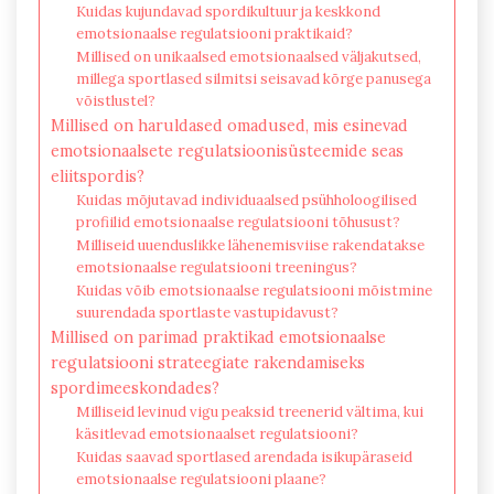
Kuidas kujundavad spordikultuur ja keskkond
emotsionaalse regulatsiooni praktikaid?
Millised on unikaalsed emotsionaalsed väljakutsed,
millega sportlased silmitsi seisavad kõrge panusega
võistlustel?
Millised on haruldased omadused, mis esinevad
emotsionaalsete regulatsioonisüsteemide seas
eliitspordis?
Kuidas mõjutavad individuaalsed psühholoogilised
profiilid emotsionaalse regulatsiooni tõhusust?
Milliseid uuenduslikke lähenemisviise rakendatakse
emotsionaalse regulatsiooni treeningus?
Kuidas võib emotsionaalse regulatsiooni mõistmine
suurendada sportlaste vastupidavust?
Millised on parimad praktikad emotsionaalse
regulatsiooni strateegiate rakendamiseks
spordimeeskondades?
Milliseid levinud vigu peaksid treenerid vältima, kui
käsitlevad emotsionaalset regulatsiooni?
Kuidas saavad sportlased arendada isikupäraseid
emotsionaalse regulatsiooni plaane?