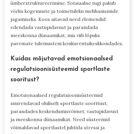
ümberstruktureerimine. Sotsiaalne tugi pakub
võrku kogemuste ja toimetuleku mehhanismide
jagamiseks. Koos aitavad need elemendid
edendada vastupidavust ja parandada
meeskonna dünaamikat, mis viib lõpuks
paremate tulemusteni konkurentsikeskkondades.
Kuidas mõjutavad emotsionaalsed
regulatsioonisüsteemid sportlaste
sooritust?
Emotsionaalsed regulatsioonisüsteemid
suurendavad oluliselt sportlaste sooritust,
parandades keskendumisvõimet, vastupidavust
ja meeskonna dünaamikat. Need süsteemid
võimaldavad sportlastel juhtida stressi ja