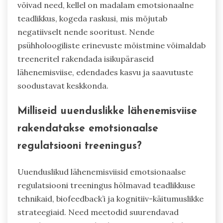
võivad need, kellel on madalam emotsionaalne
teadlikkus, kogeda raskusi, mis mõjutab
negatiivselt nende sooritust. Nende
psühholoogiliste erinevuste mõistmine võimaldab
treeneritel rakendada isikupäraseid
lähenemisviise, edendades kasvu ja saavutuste
soodustavat keskkonda.
Milliseid uuenduslikke lähenemisviise
rakendatakse emotsionaalse
regulatsiooni treeningus?
Uuenduslikud lähenemisviisid emotsionaalse
regulatsiooni treeningus hõlmavad teadlikkuse
tehnikaid, biofeedback’i ja kognitiiv-käitumuslikke
strateegiaid. Need meetodid suurendavad