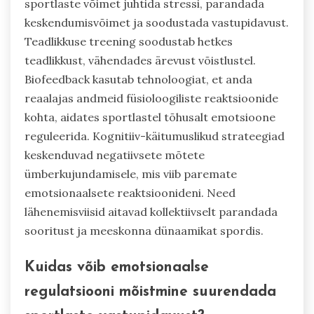
sportlaste võimet juhtida stressi, parandada
keskendumisvõimet ja soodustada vastupidavust.
Teadlikkuse treening soodustab hetkes
teadlikkust, vähendades ärevust võistlustel.
Biofeedback kasutab tehnoloogiat, et anda
reaalajas andmeid füsioloogiliste reaktsioonide
kohta, aidates sportlastel tõhusalt emotsioone
reguleerida. Kognitiiv-käitumuslikud strateegiad
keskenduvad negatiivsete mõtete
ümberkujundamisele, mis viib paremate
emotsionaalsete reaktsioonideni. Need
lähenemisviisid aitavad kollektiivselt parandada
sooritust ja meeskonna dünaamikat spordis.
Kuidas võib emotsionaalse
regulatsiooni mõistmine suurendada