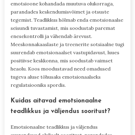
emotsioone kohandada muutuva olukorraga,
parandades keskendumisvõimet ja otsuste
tegemist. Teadlikkus hõlmab enda emotsionaalse
seisundi tuvastamist, mis soodustab paremat
enesekontrolli ja vähendab ärevust.
Meeskonnakaaslaste ja treenerite sotsiaalne tugi
suurendab emotsionaalset vastupidavust, luues
positiivse keskkonna, mis soodustab vaimset
heaolu. Koos moodustavad need omadused
tugeva aluse tõhusaks emotsionaalseks
regulatsiooniks spordis.
Kuidas aitavad emotsionaalne
teadlikkus ja väljendus sooritust?
Emotsionaalne teadlikkus ja väljendus
suurendavad oluliselt sooritust, parandades