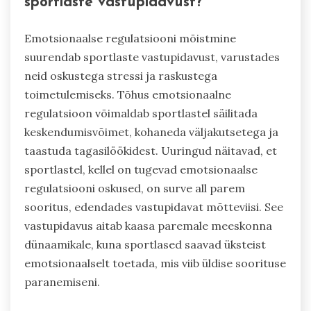
sportlaste vastupidavust?
Emotsionaalse regulatsiooni mõistmine
suurendab sportlaste vastupidavust, varustades
neid oskustega stressi ja raskustega
toimetulemiseks. Tõhus emotsionaalne
regulatsioon võimaldab sportlastel säilitada
keskendumisvõimet, kohaneda väljakutsetega ja
taastuda tagasilöökidest. Uuringud näitavad, et
sportlastel, kellel on tugevad emotsionaalse
regulatsiooni oskused, on surve all parem
sooritus, edendades vastupidavat mõtteviisi. See
vastupidavus aitab kaasa paremale meeskonna
dünaamikale, kuna sportlased saavad üksteist
emotsionaalselt toetada, mis viib üldise soorituse
paranemiseni.