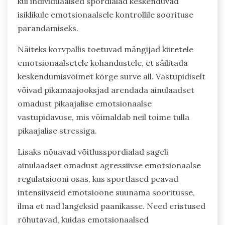
kui individuaalsed spordialad keskenduvad
isiklikule emotsionaalsele kontrollile soorituse
parandamiseks.
Näiteks korvpallis toetuvad mängijad kiiretele
emotsionaalsetele kohandustele, et säilitada
keskendumisvõimet kõrge surve all. Vastupidiselt
võivad pikamaajooksjad arendada ainulaadset
omadust pikaajalise emotsionaalse
vastupidavuse, mis võimaldab neil toime tulla
pikaajalise stressiga.
Lisaks nõuavad võitlusspordialad sageli
ainulaadset omadust agressiivse emotsionaalse
regulatsiooni osas, kus sportlased peavad
intensiivseid emotsioone suunama sooritusse,
ilma et nad langeksid paanikasse. Need eristused
rõhutavad, kuidas emotsionaalsed