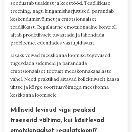
soodustab usaldust ja koostööd. Teadlikkuse
treening, nagu hingamisharjutused, parandab
keskendumisvõimet ja emotsionaalset
teadlikkust. Regulaarne emotsionaalne kontroll
aitab proaktiivselt tuvastada ja lahendada
probleeme, edendades vastupidavust.
Lisaks võivad meeskonna loomise tegevused
tugevdada sidemeid ja parandada
emotsionaalset toetust meeskonnakaaslaste
vahel. Need praktikad aitavad kollektiivselt kaasa
ühtse ja kõrge sooritusvõimega meeskonna
keskkonna loomisele.
Milliseid levinud vigu peaksid
treenerid vältima, kui käsitlevad
emotsionaalset regulatsiooni?