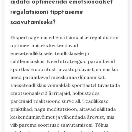
aidata optimeerida emotsionaalset
regulatsiooni tipptaseme
saavutamiseks?
Ekspertnägemused emotsionaalse regulatsiooni
optimeerimiseks keskenduvad
eneseteadlikkusele, teadlikkusele ja
suhtlemisoskus. Need strateegiad parandavad
sportlaste sooritust ja vastupidavust, samas kui
need parandavad meeskonna dünaamikat.
Eneseteadlikkus võimaldab sportlastel tuvastada
emotsionaalseid ärritajaid, hõlbustades
paremaid reaktsioone surve all. Teadlikkuse
praktikad, nagu meditatsioon, aitavad säilitada
keskendumisvõimet ja vähendada ärevust, mis
viib parema soorituse saavutamiseni. Tõhus