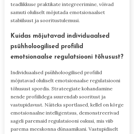
teadlikkuse praktikate integreerimine, võivad
samuti oluliselt mõjutada emotsionaalset
stabiilsust ja sooritustulemusi.
Kuidas mõjutavad individuaalsed
psühholoogilised profiilid
emotsionaalse regulatsiooni tõhusust?
Individuaalsed psühholoogilised profiilid
mõjutavad oluliselt emotsionaalse regulatsiooni
tõhusust spordis. Strateegiate kohandamine
nende profiilidega suurendab sooritust ja
vastupidavust. Näiteks sportlased, kellel on kõrge
emotsionaalne intelligentsus, demonstreerivad
sageli paremaid regulatsiooni oskusi, mis viib
parema meeskonna dünaamikani. Vastupidiselt