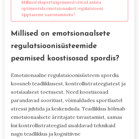
Millised ekspertnägemused võivad aidata
optimeerida emotsionaalset regulatsiooni
tipptaseme saavutamiseks?
Millised on emotsionaalsete
regulatsioonisüsteemide
peamised koostisosad spordis?
Emotsionaalne regulatsioonisüsteem spordis
koosneb teadlikkusest, kontrollistrateegiatest ja
sotsiaalsest toetusest. Need koostisosad
parandavad sooritust, võimaldades sportlastel
stressi juhtida ja keskenduda. Teadlikkus hõlmab
emotsionaalsete ärritajate tuvastamist, samas
kui kontrollistrateegiad sisaldavad tehnikaid
nagu teadlikkus ja kognitiivne