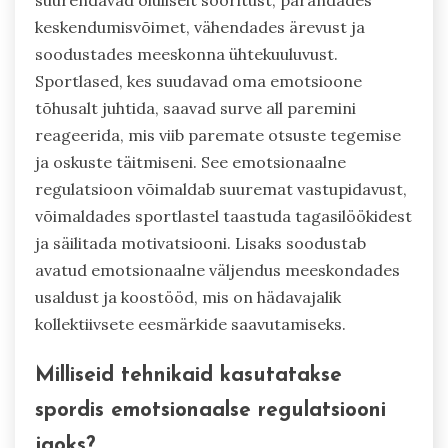
keskendumisvõimet, vähendades ärevust ja
soodustades meeskonna ühtekuuluvust.
Sportlased, kes suudavad oma emotsioone
tõhusalt juhtida, saavad surve all paremini
reageerida, mis viib paremate otsuste tegemise
ja oskuste täitmiseni. See emotsionaalne
regulatsioon võimaldab suuremat vastupidavust,
võimaldades sportlastel taastuda tagasilöökidest
ja säilitada motivatsiooni. Lisaks soodustab
avatud emotsionaalne väljendus meeskondades
usaldust ja koostööd, mis on hädavajalik
kollektiivsete eesmärkide saavutamiseks.
Milliseid tehnikaid kasutatakse
spordis emotsionaalse regulatsiooni
jaoks?