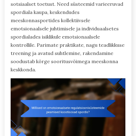
sotsiaalset toetust. Need süsteemid varieeruvad
spordiala kaupa, keskendudes
meeskonnasportides kollektiivsele
emotsionaalsele juhtimisele ja individuaalsetes
spordialades isiklikule emotsionaalsele
kontrollile. Parimate praktikate, nagu teadlikkuse
treening ja avatud suhtlemine, rakendamine
soodustab kõrge sooritusvõimega meeskonna
keskkonda.