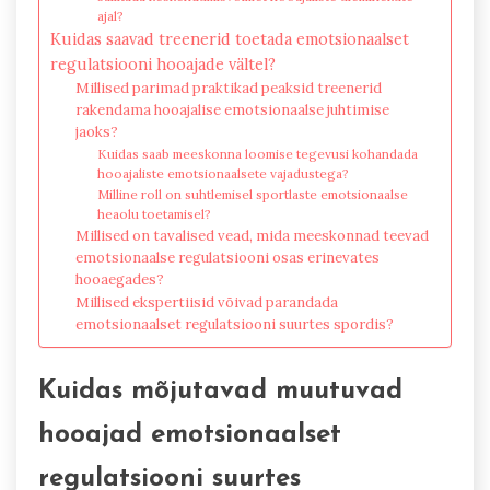
ajal?
Kuidas saavad treenerid toetada emotsionaalset
regulatsiooni hooajade vältel?
Millised parimad praktikad peaksid treenerid
rakendama hooajalise emotsionaalse juhtimise
jaoks?
Kuidas saab meeskonna loomise tegevusi kohandada
hooajaliste emotsionaalsete vajadustega?
Milline roll on suhtlemisel sportlaste emotsionaalse
heaolu toetamisel?
Millised on tavalised vead, mida meeskonnad teevad
emotsionaalse regulatsiooni osas erinevates
hooaegades?
Millised ekspertiisid võivad parandada
emotsionaalset regulatsiooni suurtes spordis?
Kuidas mõjutavad muutuvad
hooajad emotsionaalset
regulatsiooni suurtes