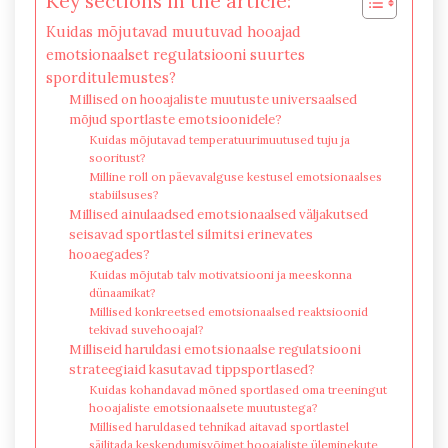
Key sections in the article:
Kuidas mõjutavad muutuvad hooajad
emotsionaalset regulatsiooni suurtes
sporditulemustes?
Millised on hooajaliste muutuste universaalsed
mõjud sportlaste emotsioonidele?
Kuidas mõjutavad temperatuurimuutused tuju ja
sooritust?
Milline roll on päevavalguse kestusel emotsionaalses
stabiilsuses?
Millised ainulaadsed emotsionaalsed väljakutsed
seisavad sportlastel silmitsi erinevates
hooaegades?
Kuidas mõjutab talv motivatsiooni ja meeskonna
dünaamikat?
Millised konkreetsed emotsionaalsed reaktsioonid
tekivad suvehooajal?
Milliseid haruldasi emotsionaalse regulatsiooni
strateegiaid kasutavad tippsportlased?
Kuidas kohandavad mõned sportlased oma treeningut
hooajaliste emotsionaalsete muutustega?
Millised haruldased tehnikad aitavad sportlastel
säilitada keskendumisvõimet hooajaliste üleminekute