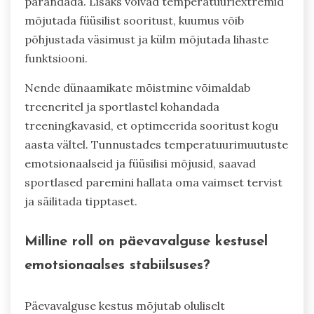
parandada. Lisaks võivad temperatuuriextremid
mõjutada füüsilist sooritust, kuumus võib
põhjustada väsimust ja külm mõjutada lihaste
funktsiooni.
Nende dünaamikate mõistmine võimaldab
treeneritel ja sportlastel kohandada
treeningkavasid, et optimeerida sooritust kogu
aasta vältel. Tunnustades temperatuurimuutuste
emotsionaalseid ja füüsilisi mõjusid, saavad
sportlased paremini hallata oma vaimset tervist
ja säilitada tipptaset.
Milline roll on päevavalguse kestusel
emotsionaalses stabiilsuses?
Päevavalguse kestus mõjutab oluliselt