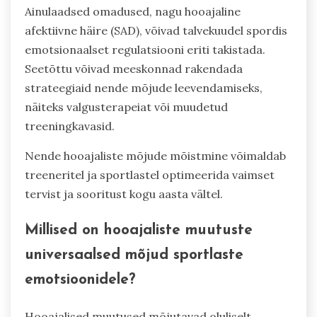
Ainulaadsed omadused, nagu hooajaline
afektiivne häire (SAD), võivad talvekuudel spordis
emotsionaalset regulatsiooni eriti takistada.
Seetõttu võivad meeskonnad rakendada
strateegiaid nende mõjude leevendamiseks,
näiteks valgusterapeiat või muudetud
treeningkavasid.
Nende hooajaliste mõjude mõistmine võimaldab
treeneritel ja sportlastel optimeerida vaimset
tervist ja sooritust kogu aasta vältel.
Millised on hooajaliste muutuste
universaalsed mõjud sportlaste
emotsioonidele?
Hooajalised muutused mõjutavad oluliselt