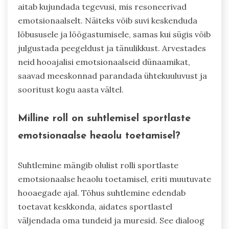
aitab kujundada tegevusi, mis resoneerivad
emotsionaalselt. Näiteks võib suvi keskenduda
lõbususele ja lõõgastumisele, samas kui sügis võib
julgustada peegeldust ja tänulikkust. Arvestades
neid hooajalisi emotsionaalseid dünaamikat,
saavad meeskonnad parandada ühtekuuluvust ja
sooritust kogu aasta vältel.
Milline roll on suhtlemisel sportlaste
emotsionaalse heaolu toetamisel?
Suhtlemine mängib olulist rolli sportlaste
emotsionaalse heaolu toetamisel, eriti muutuvate
hooaegade ajal. Tõhus suhtlemine edendab
toetavat keskkonda, aidates sportlastel
väljendada oma tundeid ja muresid. See dialoog