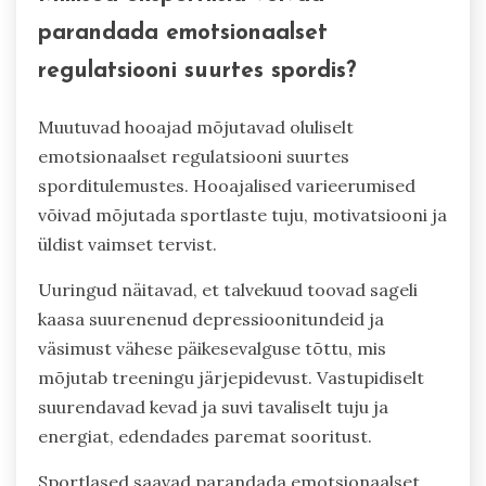
parandada emotsionaalset
regulatsiooni suurtes spordis?
Muutuvad hooajad mõjutavad oluliselt
emotsionaalset regulatsiooni suurtes
sporditulemustes. Hooajalised varieerumised
võivad mõjutada sportlaste tuju, motivatsiooni ja
üldist vaimset tervist.
Uuringud näitavad, et talvekuud toovad sageli
kaasa suurenenud depressioonitundeid ja
väsimust vähese päikesevalguse tõttu, mis
mõjutab treeningu järjepidevust. Vastupidiselt
suurendavad kevad ja suvi tavaliselt tuju ja
energiat, edendades paremat sooritust.
Sportlased saavad parandada emotsionaalset