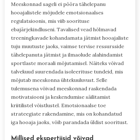
Meeskonnad sageli ei pööra tähelepanu
hooajalistele mõjudele emotsionaalses
regulatsioonis, mis viib soorituse
ebajärjekindluseni. Tavalised vead hõlmavad
treeningkavade kohandamata jätmist hooajaliste
tuju muutuste jaoks, vaimse tervise ressursside
tähelepanuta jätmist ja ilmaolude alahindamist
sportlaste moraali mõjutamisel. Näiteks võivad
talvekuud suurendada isoleerituse tundeid, mis
mõjutab meeskonna ühtekuuluvust. Selle
tulemusena võivad meeskonnad raskendada
motivatsiooni ja keskendumise säilitamist
kriitilistel võistlustel. Emotsionaalse toe
strateegiate rakendamine, mis on kohandatud
iga hooaja jaoks, võib parandada üldist sooritust.
Millised ekspertiisid võivad