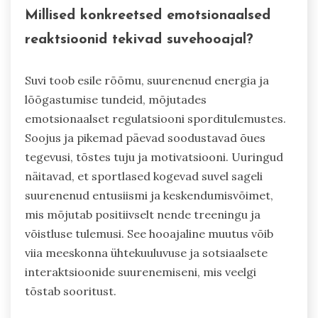
Millised konkreetsed emotsionaalsed
reaktsioonid tekivad suvehooajal?
Suvi toob esile rõõmu, suurenenud energia ja
lõõgastumise tundeid, mõjutades
emotsionaalset regulatsiooni sporditulemustes.
Soojus ja pikemad päevad soodustavad õues
tegevusi, tõstes tuju ja motivatsiooni. Uuringud
näitavad, et sportlased kogevad suvel sageli
suurenenud entusiismi ja keskendumisvõimet,
mis mõjutab positiivselt nende treeningu ja
võistluse tulemusi. See hooajaline muutus võib
viia meeskonna ühtekuuluvuse ja sotsiaalsete
interaktsioonide suurenemiseni, mis veelgi
tõstab sooritust.