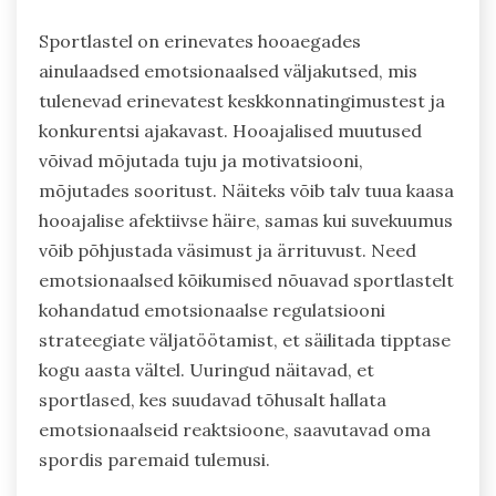
Sportlastel on erinevates hooaegades
ainulaadsed emotsionaalsed väljakutsed, mis
tulenevad erinevatest keskkonnatingimustest ja
konkurentsi ajakavast. Hooajalised muutused
võivad mõjutada tuju ja motivatsiooni,
mõjutades sooritust. Näiteks võib talv tuua kaasa
hooajalise afektiivse häire, samas kui suvekuumus
võib põhjustada väsimust ja ärrituvust. Need
emotsionaalsed kõikumised nõuavad sportlastelt
kohandatud emotsionaalse regulatsiooni
strateegiate väljatöötamist, et säilitada tipptase
kogu aasta vältel. Uuringud näitavad, et
sportlased, kes suudavad tõhusalt hallata
emotsionaalseid reaktsioone, saavutavad oma
spordis paremaid tulemusi.