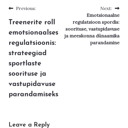
Previous:
Next:
Post
Emotsionaalne
navigation
Treenerite roll
regulatsioon spordis:
soorituse, vastupidavuse
emotsionaalses
ja meeskonna dünaamika
regulatsioonis:
parandamine
strateegiad
sportlaste
soorituse ja
vastupidavuse
parandamiseks
Leave a Reply