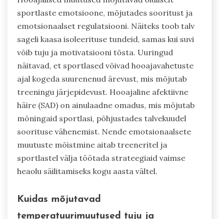
sportlaste emotsioone, mõjutades sooritust ja
emotsionaalset regulatsiooni. Näiteks toob talv
sageli kaasa isoleerituse tundeid, samas kui suvi
võib tuju ja motivatsiooni tõsta. Uuringud
näitavad, et sportlased võivad hooajavahetuste
ajal kogeda suurenenud ärevust, mis mõjutab
treeningu järjepidevust. Hooajaline afektiivne
häire (SAD) on ainulaadne omadus, mis mõjutab
mõningaid sportlasi, põhjustades talvekuudel
soorituse vähenemist. Nende emotsionaalsete
muutuste mõistmine aitab treeneritel ja
sportlastel välja töötada strateegiaid vaimse
heaolu säilitamiseks kogu aasta vältel.
Kuidas mõjutavad
temperatuurimuutused tuju ja