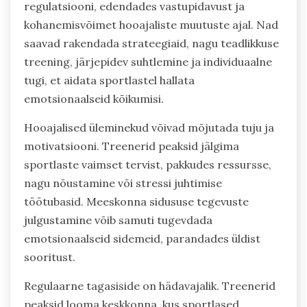
regulatsiooni, edendades vastupidavust ja
kohanemisvõimet hooajaliste muutuste ajal. Nad
saavad rakendada strateegiaid, nagu teadlikkuse
treening, järjepidev suhtlemine ja individuaalne
tugi, et aidata sportlastel hallata
emotsionaalseid kõikumisi.
Hooajalised üleminekud võivad mõjutada tuju ja
motivatsiooni. Treenerid peaksid jälgima
sportlaste vaimset tervist, pakkudes ressursse,
nagu nõustamine või stressi juhtimise
töötubasid. Meeskonna sidususe tegevuste
julgustamine võib samuti tugevdada
emotsionaalseid sidemeid, parandades üldist
sooritust.
Regulaarne tagasiside on hädavajalik. Treenerid
peaksid looma keskkonna, kus sportlased