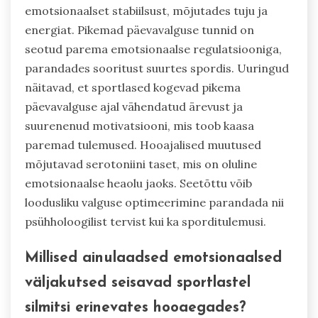
emotsionaalset stabiilsust, mõjutades tuju ja
energiat. Pikemad päevavalguse tunnid on
seotud parema emotsionaalse regulatsiooniga,
parandades sooritust suurtes spordis. Uuringud
näitavad, et sportlased kogevad pikema
päevavalguse ajal vähendatud ärevust ja
suurenenud motivatsiooni, mis toob kaasa
paremad tulemused. Hooajalised muutused
mõjutavad serotoniini taset, mis on oluline
emotsionaalse heaolu jaoks. Seetõttu võib
loodusliku valguse optimeerimine parandada nii
psühholoogilist tervist kui ka sporditulemusi.
Millised ainulaadsed emotsionaalsed
väljakutsed seisavad sportlastel
silmitsi erinevates hooaegades?