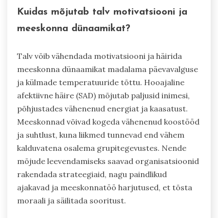
Kuidas mõjutab talv motivatsiooni ja
meeskonna dünaamikat?
Talv võib vähendada motivatsiooni ja häirida
meeskonna dünaamikat madalama päevavalguse
ja külmade temperatuuride tõttu. Hooajaline
afektiivne häire (SAD) mõjutab paljusid inimesi,
põhjustades vähenenud energiat ja kaasatust.
Meeskonnad võivad kogeda vähenenud koostööd
ja suhtlust, kuna liikmed tunnevad end vähem
kalduvatena osalema grupitegevustes. Nende
mõjude leevendamiseks saavad organisatsioonid
rakendada strateegiaid, nagu paindlikud
ajakavad ja meeskonnatöö harjutused, et tõsta
moraali ja säilitada sooritust.