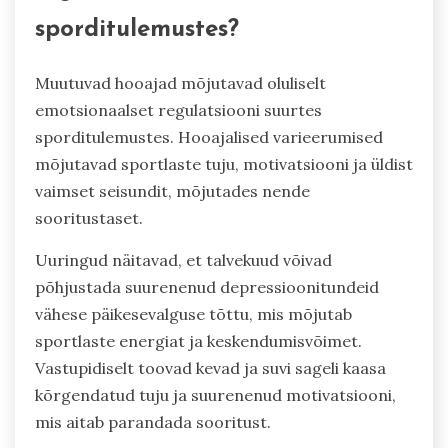
sporditulemustes?
Muutuvad hooajad mõjutavad oluliselt
emotsionaalset regulatsiooni suurtes
sporditulemustes. Hooajalised varieerumised
mõjutavad sportlaste tuju, motivatsiooni ja üldist
vaimset seisundit, mõjutades nende
sooritustaset.
Uuringud näitavad, et talvekuud võivad
põhjustada suurenenud depressioonitundeid
vähese päikesevalguse tõttu, mis mõjutab
sportlaste energiat ja keskendumisvõimet.
Vastupidiselt toovad kevad ja suvi sageli kaasa
kõrgendatud tuju ja suurenenud motivatsiooni,
mis aitab parandada sooritust.