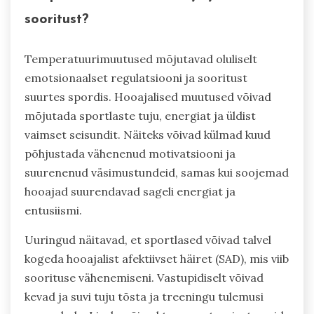
sooritust?
Temperatuurimuutused mõjutavad oluliselt
emotsionaalset regulatsiooni ja sooritust
suurtes spordis. Hooajalised muutused võivad
mõjutada sportlaste tuju, energiat ja üldist
vaimset seisundit. Näiteks võivad külmad kuud
põhjustada vähenenud motivatsiooni ja
suurenenud väsimustundeid, samas kui soojemad
hooajad suurendavad sageli energiat ja
entusiismi.
Uuringud näitavad, et sportlased võivad talvel
kogeda hooajalist afektiivset häiret (SAD), mis viib
soorituse vähenemiseni. Vastupidiselt võivad
kevad ja suvi tuju tõsta ja treeningu tulemusi