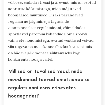
võib leevendada stressi ja ärevust, mis on seotud
soorituse kõikumistega, mida mõjutavad
hooajalised muutused. Lisaks parandavad
regulaarne jälgimine ja tagasiside
emotsionaalset regulatsiooni, võimaldades
sportlastel paremini kohanduda oma spordi
vaimsete nõudmistega. Avatud vestlused võivad
viia tugevama meeskonna ühtekuuluvuseni, mis
on hädavajalik moraali säilitamiseks kogu
konkurentsihooaja vältel.
Millised on tavalised vead, mida
meeskonnad teevad emotsionaalse
regulatsiooni osas erinevates
hooaegades?