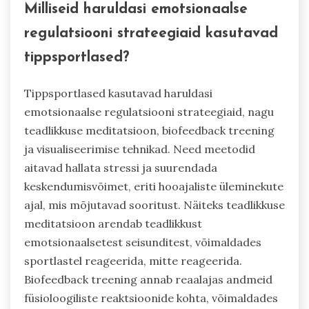
Milliseid haruldasi emotsionaalse
regulatsiooni strateegiaid kasutavad
tippsportlased?
Tippsportlased kasutavad haruldasi
emotsionaalse regulatsiooni strateegiaid, nagu
teadlikkuse meditatsioon, biofeedback treening
ja visualiseerimise tehnikad. Need meetodid
aitavad hallata stressi ja suurendada
keskendumisvõimet, eriti hooajaliste üleminekute
ajal, mis mõjutavad sooritust. Näiteks teadlikkuse
meditatsioon arendab teadlikkust
emotsionaalsetest seisunditest, võimaldades
sportlastel reageerida, mitte reageerida.
Biofeedback treening annab reaalajas andmeid
füsioloogiliste reaktsioonide kohta, võimaldades