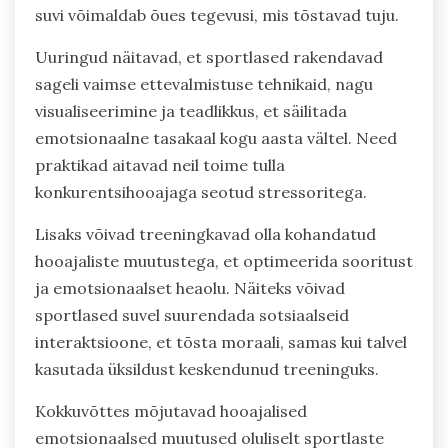
suvi võimaldab õues tegevusi, mis tõstavad tuju.
Uuringud näitavad, et sportlased rakendavad
sageli vaimse ettevalmistuse tehnikaid, nagu
visualiseerimine ja teadlikkus, et säilitada
emotsionaalne tasakaal kogu aasta vältel. Need
praktikad aitavad neil toime tulla
konkurentsihooajaga seotud stressoritega.
Lisaks võivad treeningkavad olla kohandatud
hooajaliste muutustega, et optimeerida sooritust
ja emotsionaalset heaolu. Näiteks võivad
sportlased suvel suurendada sotsiaalseid
interaktsioone, et tõsta moraali, samas kui talvel
kasutada üksildust keskendunud treeninguks.
Kokkuvõttes mõjutavad hooajalised
emotsionaalsed muutused oluliselt sportlaste