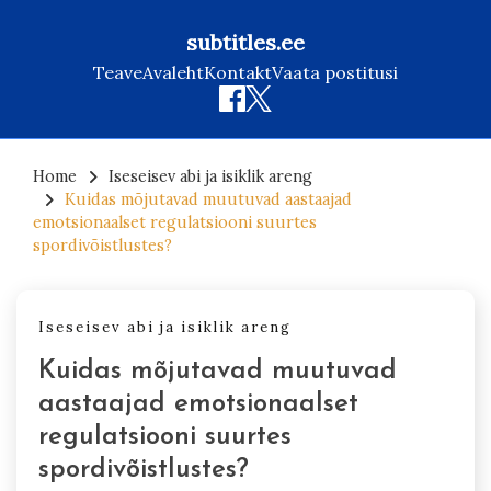
subtitles.ee
Teave
Avaleht
Kontakt
Vaata postitusi
Skip
to
Home
Iseseisev abi ja isiklik areng
Kuidas mõjutavad muutuvad aastaajad
content
emotsionaalset regulatsiooni suurtes
spordivõistlustes?
Iseseisev abi ja isiklik areng
Kuidas mõjutavad muutuvad
aastaajad emotsionaalset
regulatsiooni suurtes
spordivõistlustes?