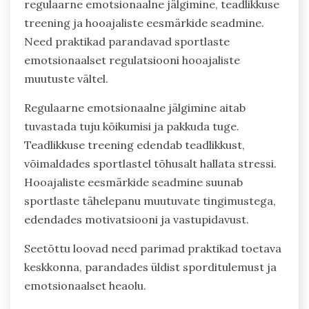
regulaarne emotsionaalne jälgimine, teadlikkuse
treening ja hooajaliste eesmärkide seadmine.
Need praktikad parandavad sportlaste
emotsionaalset regulatsiooni hooajaliste
muutuste vältel.
Regulaarne emotsionaalne jälgimine aitab
tuvastada tuju kõikumisi ja pakkuda tuge.
Teadlikkuse treening edendab teadlikkust,
võimaldades sportlastel tõhusalt hallata stressi.
Hooajaliste eesmärkide seadmine suunab
sportlaste tähelepanu muutuvate tingimustega,
edendades motivatsiooni ja vastupidavust.
Seetõttu loovad need parimad praktikad toetava
keskkonna, parandades üldist sporditulemust ja
emotsionaalset heaolu.