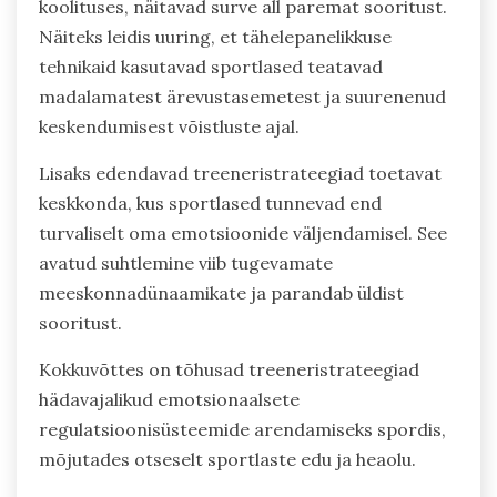
koolituses, näitavad surve all paremat sooritust.
Näiteks leidis uuring, et tähelepanelikkuse
tehnikaid kasutavad sportlased teatavad
madalamatest ärevustasemetest ja suurenenud
keskendumisest võistluste ajal.
Lisaks edendavad treeneristrateegiad toetavat
keskkonda, kus sportlased tunnevad end
turvaliselt oma emotsioonide väljendamisel. See
avatud suhtlemine viib tugevamate
meeskonnadünaamikate ja parandab üldist
sooritust.
Kokkuvõttes on tõhusad treeneristrateegiad
hädavajalikud emotsionaalsete
regulatsioonisüsteemide arendamiseks spordis,
mõjutades otseselt sportlaste edu ja heaolu.