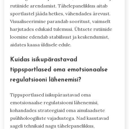
rutiinide arendamist. Tähelepanelikkus aitab
sportlastel jääda hetkes, vähendades ärevust.
Visualiseerimine parandab sooritust, vaimselt
harjutades edukaid tulemusi. Ühtsete rutiinide
loomine edendab stabiilsust ja keskendumist,
aidates kaasa üldisele edule.
Kuidas isikupärastavad
tippsportlased oma emotsionaalse
regulatsiooni lähenemisi?
Tippsportlased isikupärastavad oma
emotsionaalse regulatsiooni lähenemisi,
kohandades strateegiaid oma ainulaadsete
psühholoogiliste vajadustega. Nad kasutavad
sageli tehnikaid nagu tähelepanelikkus,