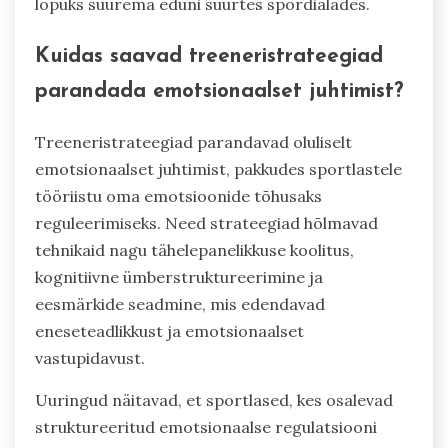
lõpuks suurema eduni suurtes spordialades.
Kuidas saavad treeneristrateegiad
parandada emotsionaalset juhtimist?
Treeneristrateegiad parandavad oluliselt
emotsionaalset juhtimist, pakkudes sportlastele
tööriistu oma emotsioonide tõhusaks
reguleerimiseks. Need strateegiad hõlmavad
tehnikaid nagu tähelepanelikkuse koolitus,
kognitiivne ümberstruktureerimine ja
eesmärkide seadmine, mis edendavad
eneseteadlikkust ja emotsionaalset
vastupidavust.
Uuringud näitavad, et sportlased, kes osalevad
struktureeritud emotsionaalse regulatsiooni