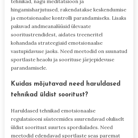
tehnikad, nagu meditatsioon ja
hingamisharjutused, rakendatakse keskendumise
ja emotsionaalse kontrolli parandamiseks. Lisaks
pakuvad andmeanalüüsid ülevaate
sooritustrendidest, aidates treeneritel
kohandada strateegiaid emotsionaalse
vastupidavuse jaoks. Need meetodid on suunatud
sportlaste heaolu ja soorituse järjepidevuse
parandamisele.
Kuidas mõjutavad need haruldased
tehnikad üldist sooritust?
Haruldased tehnikad emotsionaalse
regulatsiooni süsteemides suurendavad oluliselt
üldist sooritust suurtes spordialades. Need
meetodid edendavad sportlaste seas paremat