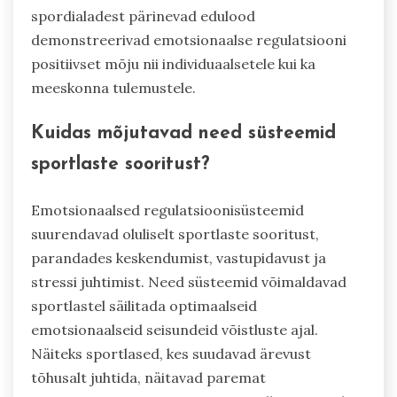
spordialadest pärinevad edulood
demonstreerivad emotsionaalse regulatsiooni
positiivset mõju nii individuaalsetele kui ka
meeskonna tulemustele.
Kuidas mõjutavad need süsteemid
sportlaste sooritust?
Emotsionaalsed regulatsioonisüsteemid
suurendavad oluliselt sportlaste sooritust,
parandades keskendumist, vastupidavust ja
stressi juhtimist. Need süsteemid võimaldavad
sportlastel säilitada optimaalseid
emotsionaalseid seisundeid võistluste ajal.
Näiteks sportlased, kes suudavad ärevust
tõhusalt juhtida, näitavad paremat