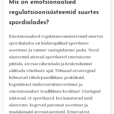
Mis on emotsionaalsed
regulatsioonisüsteemid suurtes
spordialades?
Emotsionaalsed regulatsioonisüsteemid suurtes
spordialades on hädavajalikud sportlaste
soorituse ja vaimse vastupidavuse jaoks. Need
süsteemid aitavad sportlastel emotsioone
juhtida, stressi vähendada ja keskendumist
säilitada võistluste ajal. Tõhusad strateegiad
hõlmavad tähelepanelikkuse praktikaid,
kognitiivset ümberstruktureerimist ja
emotsionaalset teadlikkuse koolitust. Uuringud
näitavad, et sportlased, kes kasutavad neid
süsteeme, kogevad paremat sooritust ja
madalamaid ärevustasemeid. Erinevatest