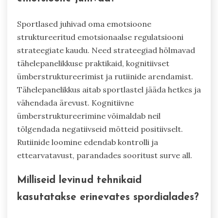
Sportlased juhivad oma emotsioone
struktureeritud emotsionaalse regulatsiooni
strateegiate kaudu. Need strateegiad hõlmavad
tähelepanelikkuse praktikaid, kognitiivset
ümberstruktureerimist ja rutiinide arendamist.
Tähelepanelikkus aitab sportlastel jääda hetkes ja
vähendada ärevust. Kognitiivne
ümberstruktureerimine võimaldab neil
tõlgendada negatiivseid mõtteid positiivselt.
Rutiinide loomine edendab kontrolli ja
ettearvatavust, parandades sooritust surve all.
Milliseid levinud tehnikaid
kasutatakse erinevates spordialades?