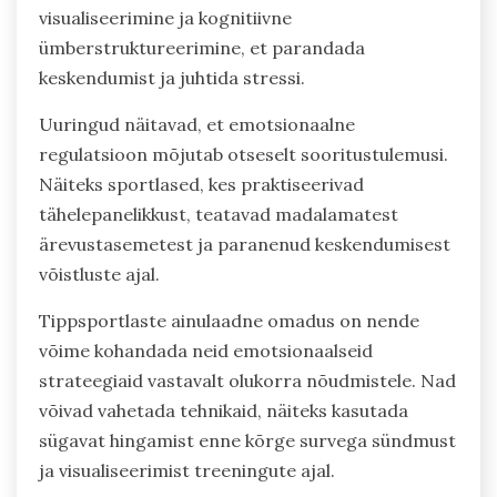
visualiseerimine ja kognitiivne
ümberstruktureerimine, et parandada
keskendumist ja juhtida stressi.
Uuringud näitavad, et emotsionaalne
regulatsioon mõjutab otseselt sooritustulemusi.
Näiteks sportlased, kes praktiseerivad
tähelepanelikkust, teatavad madalamatest
ärevustasemetest ja paranenud keskendumisest
võistluste ajal.
Tippsportlaste ainulaadne omadus on nende
võime kohandada neid emotsionaalseid
strateegiaid vastavalt olukorra nõudmistele. Nad
võivad vahetada tehnikaid, näiteks kasutada
sügavat hingamist enne kõrge survega sündmust
ja visualiseerimist treeningute ajal.