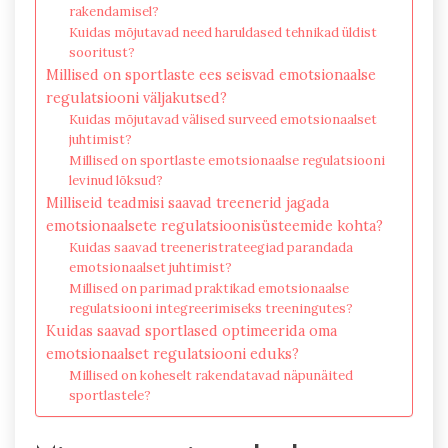
rakendamisel?
Kuidas mõjutavad need haruldased tehnikad üldist
sooritust?
Millised on sportlaste ees seisvad emotsionaalse
regulatsiooni väljakutsed?
Kuidas mõjutavad välised surveed emotsionaalset
juhtimist?
Millised on sportlaste emotsionaalse regulatsiooni
levinud lõksud?
Milliseid teadmisi saavad treenerid jagada
emotsionaalsete regulatsioonisüsteemide kohta?
Kuidas saavad treeneristrateegiad parandada
emotsionaalset juhtimist?
Millised on parimad praktikad emotsionaalse
regulatsiooni integreerimiseks treeningutes?
Kuidas saavad sportlased optimeerida oma
emotsionaalset regulatsiooni eduks?
Millised on koheselt rakendatavad näpunäited
sportlastele?