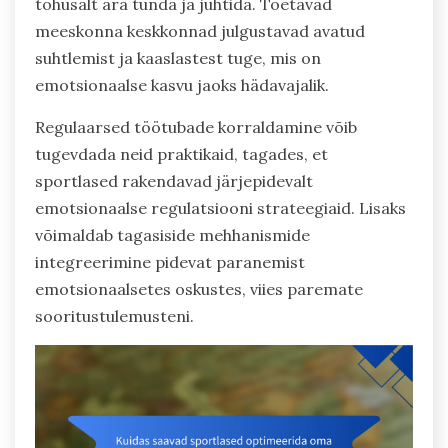
tõhusalt ära tunda ja juhtida. Toetavad
meeskonna keskkonnad julgustavad avatud
suhtlemist ja kaaslastest tuge, mis on
emotsionaalse kasvu jaoks hädavajalik.
Regulaarsed töötubade korraldamine võib
tugevdada neid praktikaid, tagades, et
sportlased rakendavad järjepidevalt
emotsionaalse regulatsiooni strateegiaid. Lisaks
võimaldab tagasiside mehhanismide
integreerimine pidevat paranemist
emotsionaalsetes oskustes, viies paremate
sooritustulemusteni.