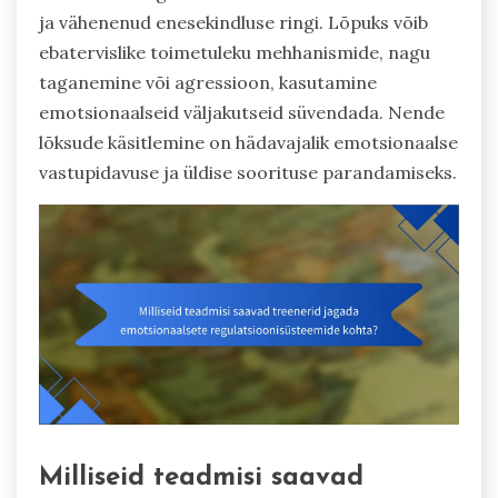
ja vähenenud enesekindluse ringi. Lõpuks võib
ebatervislike toimetuleku mehhanismide, nagu
taganemine või agressioon, kasutamine
emotsionaalseid väljakutseid süvendada. Nende
lõksude käsitlemine on hädavajalik emotsionaalse
vastupidavuse ja üldise soorituse parandamiseks.
Milliseid teadmisi saavad