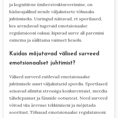
ja kognitiivne ümberstruktureerimine, on
hädavajalikud nende väljakutsete tõhusaks
juhtimiseks. Uuringud näitavad, et sportlased,
kes arendavad tugevaid emotsionaalse
regulatsiooni oskusi, kipuvad surve all paremini
esinema ja säilitama vaimset heaolu.
Kuidas mõjutavad välised surveed
emotsionaalset juhtimist?
Välised surveed esitlevad emotsionaalse
juhtimisele suuri väljakutseid spordis. Sportlased
seisavad silmitsi stressiga konkurentsist, meedia
tähelepanust ja fännide ootustest. Need surveed
võivad viia ärevuse tekkimiseni ja mõjutada
sooritust. Tõhusad emotsionaalse regulatsiooni