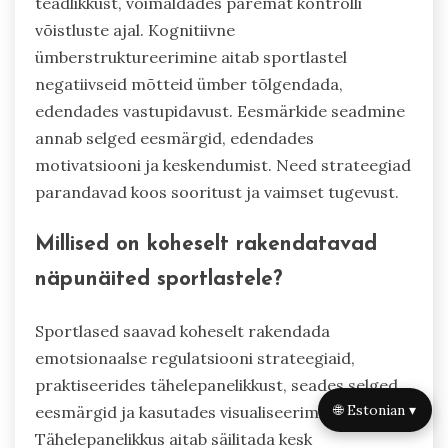
teadlikkust, võimaldades paremat kontrolli
võistluste ajal. Kognitiivne
ümberstruktureerimine aitab sportlastel
negatiivseid mõtteid ümber tõlgendada,
edendades vastupidavust. Eesmärkide seadmine
annab selged eesmärgid, edendades
motivatsiooni ja keskendumist. Need strateegiad
parandavad koos sooritust ja vaimset tugevust.
Millised on koheselt rakendatavad
näpunäited sportlastele?
Sportlased saavad koheselt rakendada
emotsionaalse regulatsiooni strateegiaid,
praktiseerides tähelepanelikkust, seades selged
🌐 Estonian ▾
eesmärgid ja kasutades visualiseerimistehnikaid.
Tähelepanelikkus aitab säilitada kesk