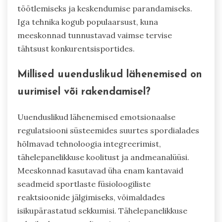
töötlemiseks ja keskendumise parandamiseks.
Iga tehnika kogub populaarsust, kuna
meeskonnad tunnustavad vaimse tervise
tähtsust konkurentsisportides.
Millised uuenduslikud lähenemised on
uurimisel või rakendamisel?
Uuenduslikud lähenemised emotsionaalse
regulatsiooni süsteemides suurtes spordialades
hõlmavad tehnoloogia integreerimist,
tähelepanelikkuse koolitust ja andmeanalüüsi.
Meeskonnad kasutavad üha enam kantavaid
seadmeid sportlaste füsioloogiliste
reaktsioonide jälgimiseks, võimaldades
isikupärastatud sekkumisi. Tähelepanelikkuse