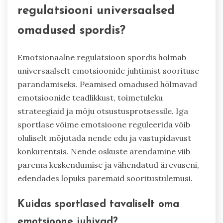
regulatsiooni universaalsed
omadused spordis?
Emotsionaalne regulatsioon spordis hõlmab
universaalselt emotsioonide juhtimist soorituse
parandamiseks. Peamised omadused hõlmavad
emotsioonide teadlikkust, toimetuleku
strateegiaid ja mõju otsustusprotsessile. Iga
sportlase võime emotsioone reguleerida võib
oluliselt mõjutada nende edu ja vastupidavust
konkurentsis. Nende oskuste arendamine viib
parema keskendumise ja vähendatud ärevuseni,
edendades lõpuks paremaid sooritustulemusi.
Kuidas sportlased tavaliselt oma
emotsioone juhivad?