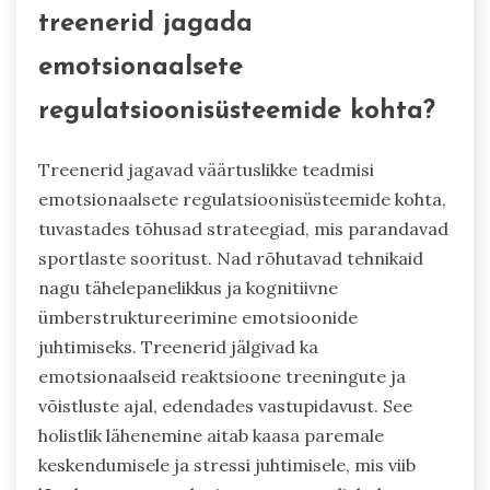
treenerid jagada
emotsionaalsete
regulatsioonisüsteemide kohta?
Treenerid jagavad väärtuslikke teadmisi
emotsionaalsete regulatsioonisüsteemide kohta,
tuvastades tõhusad strateegiad, mis parandavad
sportlaste sooritust. Nad rõhutavad tehnikaid
nagu tähelepanelikkus ja kognitiivne
ümberstruktureerimine emotsioonide
juhtimiseks. Treenerid jälgivad ka
emotsionaalseid reaktsioone treeningute ja
võistluste ajal, edendades vastupidavust. See
holistlik lähenemine aitab kaasa paremale
keskendumisele ja stressi juhtimisele, mis viib