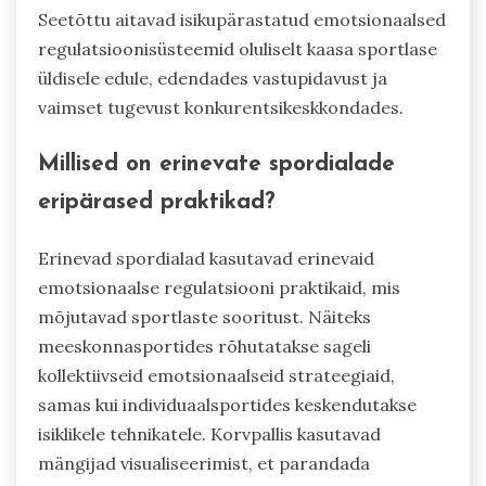
Seetõttu aitavad isikupärastatud emotsionaalsed
regulatsioonisüsteemid oluliselt kaasa sportlase
üldisele edule, edendades vastupidavust ja
vaimset tugevust konkurentsikeskkondades.
Millised on erinevate spordialade
eripärased praktikad?
Erinevad spordialad kasutavad erinevaid
emotsionaalse regulatsiooni praktikaid, mis
mõjutavad sportlaste sooritust. Näiteks
meeskonnasportides rõhutatakse sageli
kollektiivseid emotsionaalseid strateegiaid,
samas kui individuaalsportides keskendutakse
isiklikele tehnikatele. Korvpallis kasutavad
mängijad visualiseerimist, et parandada