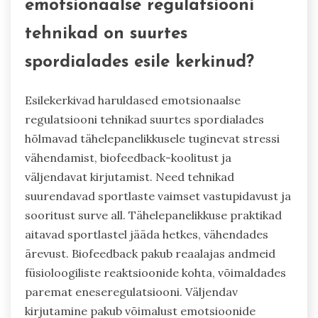
emotsionaalse regulatsiooni
tehnikad on suurtes
spordialades esile kerkinud?
Esilekerkivad haruldased emotsionaalse
regulatsiooni tehnikad suurtes spordialades
hõlmavad tähelepanelikkusele tuginevat stressi
vähendamist, biofeedback-koolitust ja
väljendavat kirjutamist. Need tehnikad
suurendavad sportlaste vaimset vastupidavust ja
sooritust surve all. Tähelepanelikkuse praktikad
aitavad sportlastel jääda hetkes, vähendades
ärevust. Biofeedback pakub reaalajas andmeid
füsioloogiliste reaktsioonide kohta, võimaldades
paremat eneseregulatsiooni. Väljendav
kirjutamine pakub võimalust emotsioonide