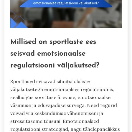
Millised on sportlaste ees
seisvad emotsionaalse
regulatsiooni väljakutsed?
Sportlased seisavad silmitsi oluliste
väljakutsetega emotsionaalses regulatsioonis,
sealhulgas soorituse ärevuse, emotsionaalse
väsimuse ja eduvajaduse survega. Need tegurid
võivad viia keskendumise vähenemiseni ja
stressitaseme tõusuni. Emotsionaalsed
regulatsiooni strateegiad, nagu tähelepanelikkus