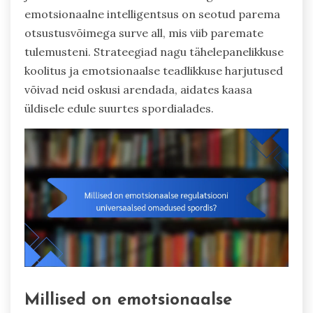
emotsionaalne intelligentsus on seotud parema
otsustusvõimega surve all, mis viib paremate
tulemusteni. Strateegiad nagu tähelepanelikkuse
koolitus ja emotsionaalse teadlikkuse harjutused
võivad neid oskusi arendada, aidates kaasa
üldisele edule suurtes spordialades.
Millised on emotsionaalse