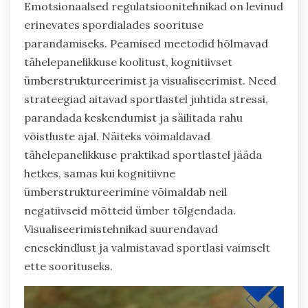
Emotsionaalsed regulatsioonitehnikad on levinud
erinevates spordialades soorituse
parandamiseks. Peamised meetodid hõlmavad
tähelepanelikkuse koolitust, kognitiivset
ümberstruktureerimist ja visualiseerimist. Need
strateegiad aitavad sportlastel juhtida stressi,
parandada keskendumist ja säilitada rahu
võistluste ajal. Näiteks võimaldavad
tähelepanelikkuse praktikad sportlastel jääda
hetkes, samas kui kognitiivne
ümberstruktureerimine võimaldab neil
negatiivseid mõtteid ümber tõlgendada.
Visualiseerimistehnikad suurendavad
enesekindlust ja valmistavad sportlasi vaimselt
ette soorituseks.