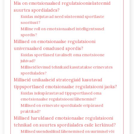
Mis on emotsionaalsed regulatsioonisüsteemid
suurtes spordialades?
Kuidas mõjutavad need süsteemid sportlaste
sooritust?
Milline roll on emotsionaalsel intelligentsusel
spordis?
Millised on emotsionaalse regulatsiooni
universaalsed omadused spordis?
Kuidas sportlased tavaliselt oma emotsioone
juhivad?
Milliseid levinud tehnikaid kasutatakse erinevates
spordialades?
Milliseid unikaalseid strateegiaid kasutavad
tippsportlased emotsionaalse regulatsiooni jaoks?
Kuidas isikupärastavad tippsportlased oma
emotsionaalse regulatsiooni lähenemisi?
Millised on erinevate spordialade eripärased
praktikad?
Millised haruldased emotsionaalse regulatsiooni
tehnikad on suurtes spordialades esile kerkinud?
Millised uuenduslikud lähenemised on uurimisel või