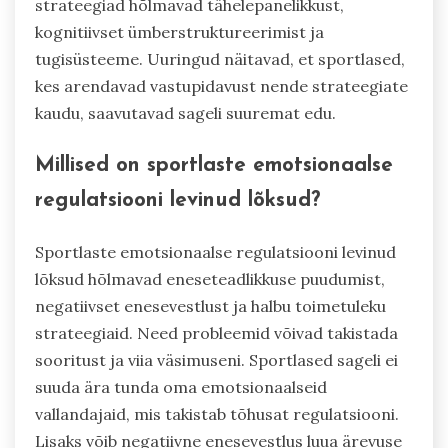
strateegiad hõlmavad tähelepanelikkust,
kognitiivset ümberstruktureerimist ja
tugisüsteeme. Uuringud näitavad, et sportlased,
kes arendavad vastupidavust nende strateegiate
kaudu, saavutavad sageli suuremat edu.
Millised on sportlaste emotsionaalse
regulatsiooni levinud lõksud?
Sportlaste emotsionaalse regulatsiooni levinud
lõksud hõlmavad eneseteadlikkuse puudumist,
negatiivset enesevestlust ja halbu toimetuleku
strateegiaid. Need probleemid võivad takistada
sooritust ja viia väsimuseni. Sportlased sageli ei
suuda ära tunda oma emotsionaalseid
vallandajaid, mis takistab tõhusat regulatsiooni.
Lisaks võib negatiivne enesevestlus luua ärevuse