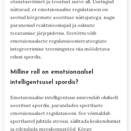
otsustusvõimet ja teostust surve all. Uuringud
näitavad, et emotsionaalne regulatsioon on
seotud kõrgemate soorituse näitajatega, nagu
paranenud reaktsiooniajad ja oskuste
teostamise järjepidevus. Seetõttu võib
emotsionaalsete regulatsioonistrateegiate
integreerimine treeningutes viia mõõdetava
eduni spordis.
Milline roll on emotsionaalsel
intelligentsusel spordis?
Emotsionaalne intelligentsus suurendab oluliselt
sooritust spordis, parandades sportlaste
emotsionaalset regulatsiooni. See võimaldab
sportlastel juhtida stressi, säilitada keskendumist
ja edendada meeskonnatööd. Kõrge