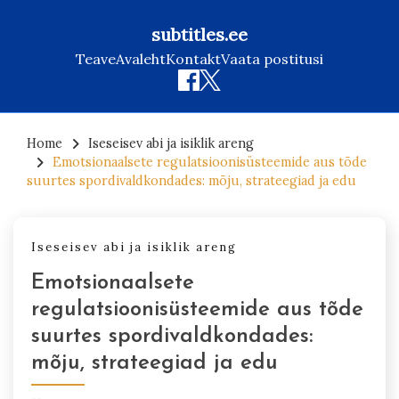
subtitles.ee
Teave
Avaleht
Kontakt
Vaata postitusi
Skip
to
Home
Iseseisev abi ja isiklik areng
Emotsionaalsete regulatsioonisüsteemide aus tõde
content
suurtes spordivaldkondades: mõju, strateegiad ja edu
Iseseisev abi ja isiklik areng
Emotsionaalsete
regulatsioonisüsteemide aus tõde
suurtes spordivaldkondades:
mõju, strateegiad ja edu