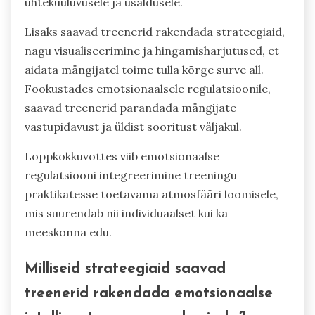
ühtekuuluvusele ja usaldusele.
Lisaks saavad treenerid rakendada strateegiaid,
nagu visualiseerimine ja hingamisharjutused, et
aidata mängijatel toime tulla kõrge surve all.
Fookustades emotsionaalsele regulatsioonile,
saavad treenerid parandada mängijate
vastupidavust ja üldist sooritust väljakul.
Lõppkokkuvõttes viib emotsionaalse
regulatsiooni integreerimine treeningu
praktikatesse toetavama atmosfääri loomisele,
mis suurendab nii individuaalset kui ka
meeskonna edu.
Milliseid strateegiaid saavad
treenerid rakendada emotsionaalse