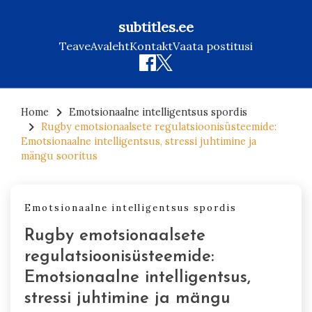
subtitles.ee
Teave
Avaleht
Kontakt
Vaata postitusi
Skip
to
Home
Emotsionaalne intelligentsus spordis
Rugby emotsionaalsete regulatsioonisüsteemide:
content
Emotsionaalne intelligentsus, stressi juhtimine ja
mängu sooritus
Emotsionaalne intelligentsus spordis
Rugby emotsionaalsete
regulatsioonisüsteemide:
Emotsionaalne intelligentsus,
stressi juhtimine ja mängu