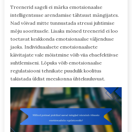
Treenerid sageli ei märka emotsionaalse
intelligentsuse arendamise tähtsust mängijates.
Nad võivad mitte tunnustada stressi juhtimise
mõju sooritusele. Lisaks mõned treenerid ei loo
toetavat keskkonda emotsionaalse väljenduse
jaoks. Individuaalsete emotsionaalsete
käivitajate vale mõistmine võib viia ebaefektiivse
suhtlemiseni. Lõpuks võib emotsionaalse
regulatsiooni tehnikate puudulik koolitus
takistada üldist meeskonna ühtekuuluvust.