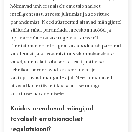
hõlmavad universaalselt emotsionaalset
intelligentsust, stressi juhtimist ja soorituse
parandamist. Need süsteemid aitavad mängijatel
säilitada rahu, parandada meeskonnatööd ja
optimeerida otsuste tegemist surve all.
Emotsionaalne intelligentsus soodustab paremat
suhtlemist ja arusaamist meeskonnakaaslaste
vahel, samas kui tõhusad stressi juhtimise
tehnikad parandavad keskendumist ja
vastupidavust mängude ajal. Need omadused
aitavad kollektiivselt kaasa üldise mängu
soorituse paranemisele.
Kuidas arendavad mängijad
tavaliselt emotsionaalset
regulatsiooni?