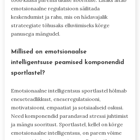
toob kaasa parema üldise soorituse. Lisaks aitab
emotsionaalne regulatsioon säilitada
keskendumist ja rahu, mis on hädavajalik
strateegiate tõhusaks elluviimiseks kõrge
panusega mängudel.
Millised on emotsionaalse
intelligentsuse peamised komponendid
sportlastel?
Emotsionaalne intelligentsus sportlastel hõlmab
eneseteadlikkust, eneseregulatsiooni,
motivatsiooni, empaatiat ja sotsiaalseid oskusi.
Need komponendid parandavad stressi juhtimist
ja mängu sooritust. Sportlastel, kellel on kõrge
emotsionaalne intelligentsus, on parem võime