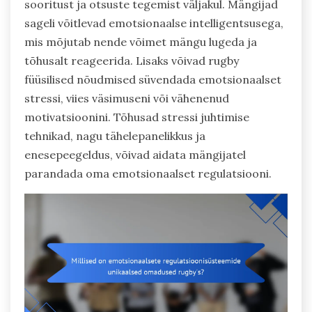
sooritust ja otsuste tegemist väljakul. Mängijad
sageli võitlevad emotsionaalse intelligentsusega,
mis mõjutab nende võimet mängu lugeda ja
tõhusalt reageerida. Lisaks võivad rugby
füüsilised nõudmised süvendada emotsionaalset
stressi, viies väsimuseni või vähenenud
motivatsioonini. Tõhusad stressi juhtimise
tehnikad, nagu tähelepanelikkus ja
enesepeegeldus, võivad aidata mängijatel
parandada oma emotsionaalset regulatsiooni.