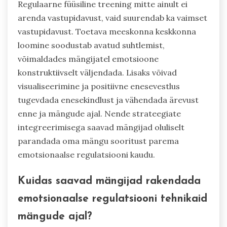
Regulaarne füüsiline treening mitte ainult ei
arenda vastupidavust, vaid suurendab ka vaimset
vastupidavust. Toetava meeskonna keskkonna
loomine soodustab avatud suhtlemist,
võimaldades mängijatel emotsioone
konstruktiivselt väljendada. Lisaks võivad
visualiseerimine ja positiivne enesevestlus
tugevdada enesekindlust ja vähendada ärevust
enne ja mängude ajal. Nende strateegiate
integreerimisega saavad mängijad oluliselt
parandada oma mängu sooritust parema
emotsionaalse regulatsiooni kaudu.
Kuidas saavad mängijad rakendada
emotsionaalse regulatsiooni tehnikaid
mängude ajal?