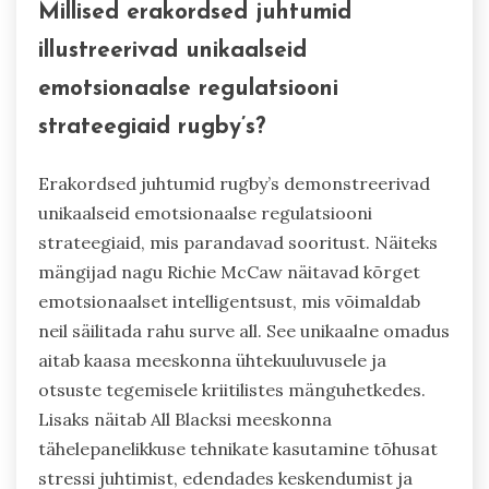
Millised erakordsed juhtumid
illustreerivad unikaalseid
emotsionaalse regulatsiooni
strateegiaid rugby’s?
Erakordsed juhtumid rugby’s demonstreerivad
unikaalseid emotsionaalse regulatsiooni
strateegiaid, mis parandavad sooritust. Näiteks
mängijad nagu Richie McCaw näitavad kõrget
emotsionaalset intelligentsust, mis võimaldab
neil säilitada rahu surve all. See unikaalne omadus
aitab kaasa meeskonna ühtekuuluvusele ja
otsuste tegemisele kriitilistes mänguhetkedes.
Lisaks näitab All Blacksi meeskonna
tähelepanelikkuse tehnikate kasutamine tõhusat
stressi juhtimist, edendades keskendumist ja