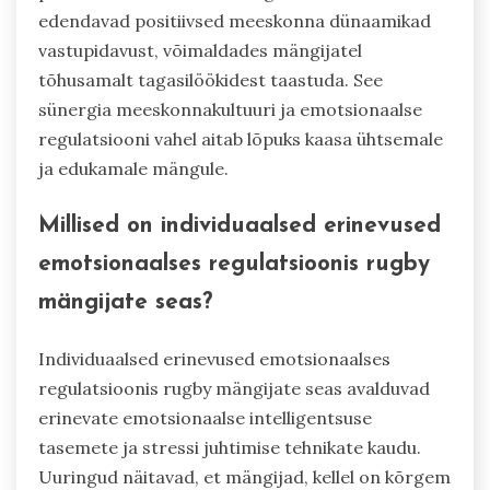
edendavad positiivsed meeskonna dünaamikad
vastupidavust, võimaldades mängijatel
tõhusamalt tagasilöökidest taastuda. See
sünergia meeskonnakultuuri ja emotsionaalse
regulatsiooni vahel aitab lõpuks kaasa ühtsemale
ja edukamale mängule.
Millised on individuaalsed erinevused
emotsionaalses regulatsioonis rugby
mängijate seas?
Individuaalsed erinevused emotsionaalses
regulatsioonis rugby mängijate seas avalduvad
erinevate emotsionaalse intelligentsuse
tasemete ja stressi juhtimise tehnikate kaudu.
Uuringud näitavad, et mängijad, kellel on kõrgem