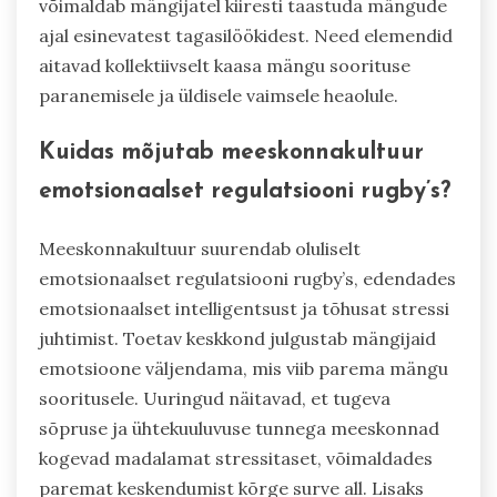
võimaldab mängijatel kiiresti taastuda mängude
ajal esinevatest tagasilöökidest. Need elemendid
aitavad kollektiivselt kaasa mängu soorituse
paranemisele ja üldisele vaimsele heaolule.
Kuidas mõjutab meeskonnakultuur
emotsionaalset regulatsiooni rugby’s?
Meeskonnakultuur suurendab oluliselt
emotsionaalset regulatsiooni rugby’s, edendades
emotsionaalset intelligentsust ja tõhusat stressi
juhtimist. Toetav keskkond julgustab mängijaid
emotsioone väljendama, mis viib parema mängu
sooritusele. Uuringud näitavad, et tugeva
sõpruse ja ühtekuuluvuse tunnega meeskonnad
kogevad madalamat stressitaset, võimaldades
paremat keskendumist kõrge surve all. Lisaks