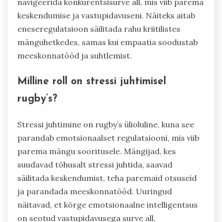
navigeerida konkurentsisurve all, mis viib parema
keskendumise ja vastupidavuseni. Näiteks aitab
eneseregulatsioon säilitada rahu kriitilistes
mänguhetkedes, samas kui empaatia soodustab
meeskonnatööd ja suhtlemist.
Milline roll on stressi juhtimisel
rugby’s?
Stressi juhtimine on rugby’s ülioluline, kuna see
parandab emotsionaalset regulatsiooni, mis viib
parema mängu sooritusele. Mängijad, kes
suudavad tõhusalt stressi juhtida, saavad
säilitada keskendumist, teha paremaid otsuseid
ja parandada meeskonnatööd. Uuringud
näitavad, et kõrge emotsionaalne intelligentsus
on seotud vastupidavusega surve all,