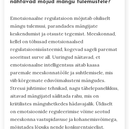
nähtavad mõjud mängu tulemustele?
Emotsionaalne regulatsioon mõjutab oluliselt
mängu tulemusi, parandades mängijate
keskendumist ja otsuste tegemist. Meeskonnad,
kellel on tõhusad emotsionaalsed
regulatsioonisüsteemid, kogevad sageli paremat
sooritust surve all. Uuringud näitavad, et
emotsionaalne intelligentsus aitab kaasa
paremale meeskonnatööle ja suhtlemisele, mis
viib kõrgemate eduvõimalusteni mängudes.
Stressi juhtimise tehnikad, nagu tähelepanelikkus,
aitavad mängijatel säilitada rahu, mis on
kriitilistes mänguhetkedes hädavajalik. Üldiselt
on emotsioonide reguleerimise võime seotud
meeskonna vastupidavuse ja kohanemisvõimega,
mõjutades lõpuks nende konkurentsieelist.