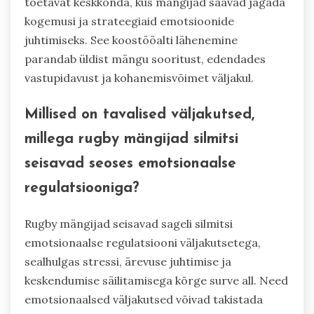
toetavat keskkonda, kus mängijad saavad jagada
kogemusi ja strateegiaid emotsioonide
juhtimiseks. See koostööalti lähenemine
parandab üldist mängu sooritust, edendades
vastupidavust ja kohanemisvõimet väljakul.
Millised on tavalised väljakutsed,
millega rugby mängijad silmitsi
seisavad seoses emotsionaalse
regulatsiooniga?
Rugby mängijad seisavad sageli silmitsi
emotsionaalse regulatsiooni väljakutsetega,
sealhulgas stressi, ärevuse juhtimise ja
keskendumise säilitamisega kõrge surve all. Need
emotsionaalsed väljakutsed võivad takistada