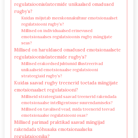
regulatsioonisüsteemide unikaalsed omadused
rugby’s?
Kuidas mõjutab meeskonnakultuur emotsionaalset
regulatsiooni rugby’s?
Millised on individuaalsed erinevused
emotsionaalses regulatsioonis rugby mängijate
seas?
Millised on haruldased omadused emotsionaalsete
regulatsioonisüsteemide rugby’s?
Millised erakordsed juhtumid illustreerivad
unikaalseid emotsionaalse regulatsiooni
strateegiaid rugby’s?
Kuidas saavad rugby treenerid toetada mängijate
emotsionaalset regulatsiooni?
Milliseid strateegiaid saavad treenerid rakendada
emotsionaalse intelligentsuse suurendamiseks?
Millised on tavalised vead, mida treenerid teevad
emotsionaalse regulatsiooni osas?
Millised parimad praktikad saavad mängijad
rakendada tõhusaks emotsionaalseks
regulatsiooniks?