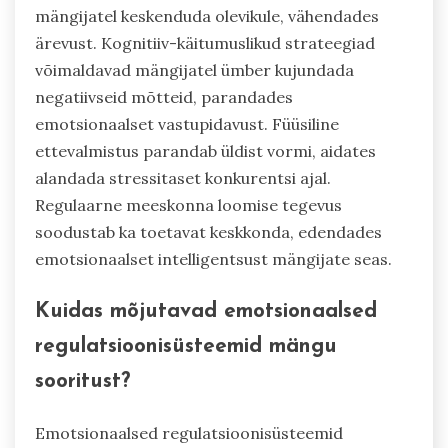
mängijatel keskenduda olevikule, vähendades
ärevust. Kognitiiv-käitumuslikud strateegiad
võimaldavad mängijatel ümber kujundada
negatiivseid mõtteid, parandades
emotsionaalset vastupidavust. Füüsiline
ettevalmistus parandab üldist vormi, aidates
alandada stressitaset konkurentsi ajal.
Regulaarne meeskonna loomise tegevus
soodustab ka toetavat keskkonda, edendades
emotsionaalset intelligentsust mängijate seas.
Kuidas mõjutavad emotsionaalsed
regulatsioonisüsteemid mängu
sooritust?
Emotsionaalsed regulatsioonisüsteemid