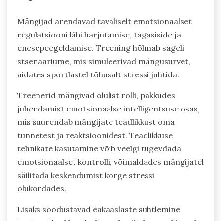
Mängijad arendavad tavaliselt emotsionaalset
regulatsiooni läbi harjutamise, tagasiside ja
enesepeegeldamise. Treening hõlmab sageli
stsenaariume, mis simuleerivad mängusurvet,
aidates sportlastel tõhusalt stressi juhtida.
Treenerid mängivad olulist rolli, pakkudes
juhendamist emotsionaalse intelligentsuse osas,
mis suurendab mängijate teadlikkust oma
tunnetest ja reaktsioonidest. Teadlikkuse
tehnikate kasutamine võib veelgi tugevdada
emotsionaalset kontrolli, võimaldades mängijatel
säilitada keskendumist kõrge stressi
olukordades.
Lisaks soodustavad eakaaslaste suhtlemine