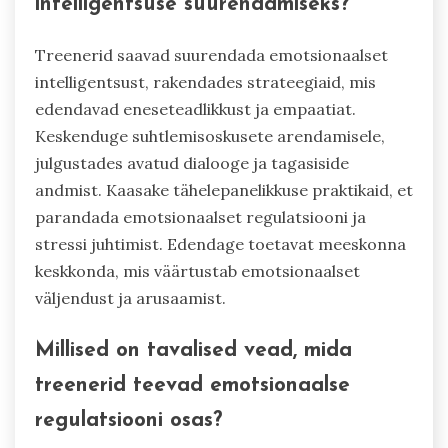
intelligentsuse suurendamiseks?
Treenerid saavad suurendada emotsionaalset
intelligentsust, rakendades strateegiaid, mis
edendavad eneseteadlikkust ja empaatiat.
Keskenduge suhtlemisoskusete arendamisele,
julgustades avatud dialooge ja tagasiside
andmist. Kaasake tähelepanelikkuse praktikaid, et
parandada emotsionaalset regulatsiooni ja
stressi juhtimist. Edendage toetavat meeskonna
keskkonda, mis väärtustab emotsionaalset
väljendust ja arusaamist.
Millised on tavalised vead, mida
treenerid teevad emotsionaalse
regulatsiooni osas?