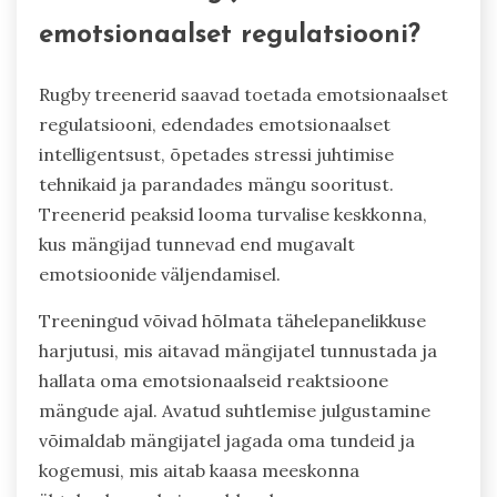
emotsionaalset regulatsiooni?
Rugby treenerid saavad toetada emotsionaalset
regulatsiooni, edendades emotsionaalset
intelligentsust, õpetades stressi juhtimise
tehnikaid ja parandades mängu sooritust.
Treenerid peaksid looma turvalise keskkonna,
kus mängijad tunnevad end mugavalt
emotsioonide väljendamisel.
Treeningud võivad hõlmata tähelepanelikkuse
harjutusi, mis aitavad mängijatel tunnustada ja
hallata oma emotsionaalseid reaktsioone
mängude ajal. Avatud suhtlemise julgustamine
võimaldab mängijatel jagada oma tundeid ja
kogemusi, mis aitab kaasa meeskonna