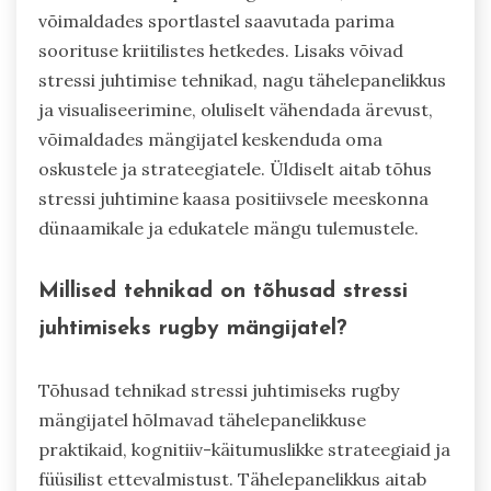
võimaldades sportlastel saavutada parima
soorituse kriitilistes hetkedes. Lisaks võivad
stressi juhtimise tehnikad, nagu tähelepanelikkus
ja visualiseerimine, oluliselt vähendada ärevust,
võimaldades mängijatel keskenduda oma
oskustele ja strateegiatele. Üldiselt aitab tõhus
stressi juhtimine kaasa positiivsele meeskonna
dünaamikale ja edukatele mängu tulemustele.
Millised tehnikad on tõhusad stressi
juhtimiseks rugby mängijatel?
Tõhusad tehnikad stressi juhtimiseks rugby
mängijatel hõlmavad tähelepanelikkuse
praktikaid, kognitiiv-käitumuslikke strateegiaid ja
füüsilist ettevalmistust. Tähelepanelikkus aitab