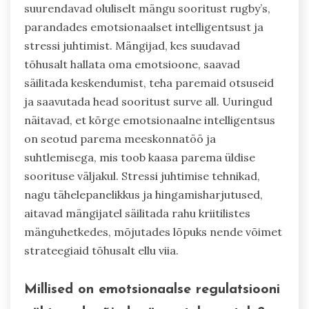
suurendavad oluliselt mängu sooritust rugby’s,
parandades emotsionaalset intelligentsust ja
stressi juhtimist. Mängijad, kes suudavad
tõhusalt hallata oma emotsioone, saavad
säilitada keskendumist, teha paremaid otsuseid
ja saavutada head sooritust surve all. Uuringud
näitavad, et kõrge emotsionaalne intelligentsus
on seotud parema meeskonnatöö ja
suhtlemisega, mis toob kaasa parema üldise
soorituse väljakul. Stressi juhtimise tehnikad,
nagu tähelepanelikkus ja hingamisharjutused,
aitavad mängijatel säilitada rahu kriitilistes
mänguhetkedes, mõjutades lõpuks nende võimet
strateegiaid tõhusalt ellu viia.
Millised on emotsionaalse regulatsiooni