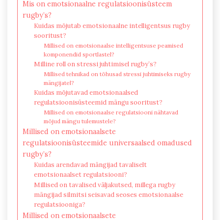
Mis on emotsionaalne regulatsioonisüsteem
rugby’s?
Kuidas mõjutab emotsionaalne intelligentsus rugby
sooritust?
Millised on emotsionaalse intelligentsuse peamised
komponendid sportlastel?
Milline roll on stressi juhtimisel rugby’s?
Millised tehnikad on tõhusad stressi juhtimiseks rugby
mängijatel?
Kuidas mõjutavad emotsionaalsed
regulatsioonisüsteemid mängu sooritust?
Millised on emotsionaalse regulatsiooni nähtavad
mõjud mängu tulemustele?
Millised on emotsionaalsete
regulatsioonisüsteemide universaalsed omadused
rugby’s?
Kuidas arendavad mängijad tavaliselt
emotsionaalset regulatsiooni?
Millised on tavalised väljakutsed, millega rugby
mängijad silmitsi seisavad seoses emotsionaalse
regulatsiooniga?
Millised on emotsionaalsete