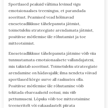
Sportlased peaksid vältima levinud vigu
emotsionaalses treeningus, et parandada
sooritust. Peamised vead hõlmavad
eneseteadlikkuse tähelepanuta jätmist,
toimetuleku strateegiate arendamata jätmist,
positiivse mõtlemise üle rõhutamist ja toe
mitteotsimist.
Eneseteadlikkuse tähelepanuta jätmine võib viia
tunnustamata emotsionaalsete vallandajateni,
mis takistab sooritust. Toimetuleku strateegiate
arendamine on hädavajalik; ilma nendeta võivad
sportlased kõrge surve all raskustes olla.
Positiivse mõtlemise üle rõhutamine võib
tekitada ebareaalseid ootusi, mis viib
pettumuseni. Lõpuks võib toe mitteotsimine
treeneritelt või eakaaslastelt piirata