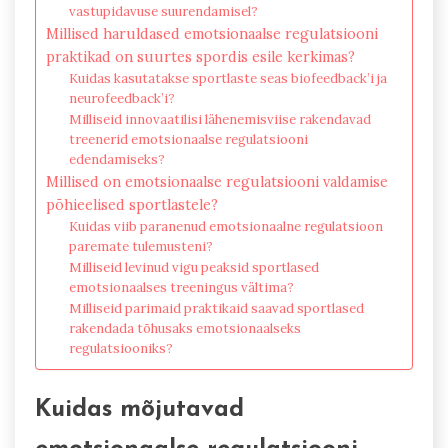
vastupidavuse suurendamisel?
Millised haruldased emotsionaalse regulatsiooni
praktikad on suurtes spordis esile kerkimas?
Kuidas kasutatakse sportlaste seas biofeedback’i ja
neurofeedback’i?
Milliseid innovaatilisi lähenemisviise rakendavad
treenerid emotsionaalse regulatsiooni
edendamiseks?
Millised on emotsionaalse regulatsiooni valdamise
põhieelised sportlastele?
Kuidas viib paranenud emotsionaalne regulatsioon
paremate tulemusteni?
Milliseid levinud vigu peaksid sportlased
emotsionaalses treeningus vältima?
Milliseid parimaid praktikaid saavad sportlased
rakendada tõhusaks emotsionaalseks
regulatsiooniks?
Kuidas mõjutavad