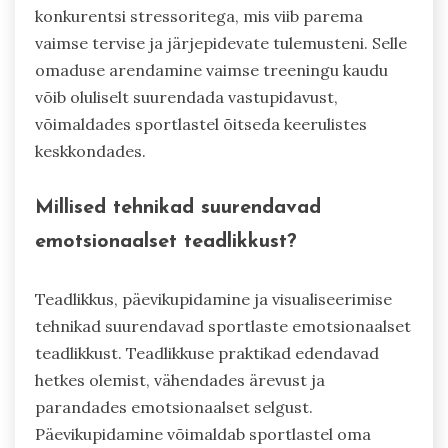
konkurentsi stressoritega, mis viib parema
vaimse tervise ja järjepidevate tulemusteni. Selle
omaduse arendamine vaimse treeningu kaudu
võib oluliselt suurendada vastupidavust,
võimaldades sportlastel õitseda keerulistes
keskkondades.
Millised tehnikad suurendavad
emotsionaalset teadlikkust?
Teadlikkus, päevikupidamine ja visualiseerimise
tehnikad suurendavad sportlaste emotsionaalset
teadlikkust. Teadlikkuse praktikad edendavad
hetkes olemist, vähendades ärevust ja
parandades emotsionaalset selgust.
Päevikupidamine võimaldab sportlastel oma