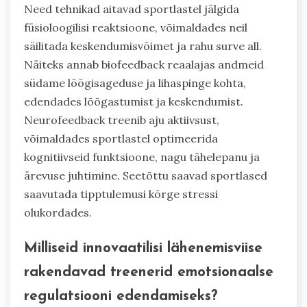
Need tehnikad aitavad sportlastel jälgida
füsioloogilisi reaktsioone, võimaldades neil
säilitada keskendumisvõimet ja rahu surve all.
Näiteks annab biofeedback reaalajas andmeid
südame löögisageduse ja lihaspinge kohta,
edendades lõõgastumist ja keskendumist.
Neurofeedback treenib aju aktiivsust,
võimaldades sportlastel optimeerida
kognitiivseid funktsioone, nagu tähelepanu ja
ärevuse juhtimine. Seetõttu saavad sportlased
saavutada tipptulemusi kõrge stressi
olukordades.
Milliseid innovaatilisi lähenemisviise
rakendavad treenerid emotsionaalse
regulatsiooni edendamiseks?