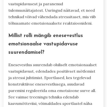
vastupidavusest ja paranenud
tulemusnäitajatest. Uuringud näitavad, et need
tehnikad võivad vähendada stressitaset, mis viib
tõhusamate emotsionaalsete reaktsioonideni.
Millist rolli mängib enesevestlus
emotsionaalse vastupidavuse
suurendamisel?
Enesevestlus suurendab oluliselt emotsionaalset
vastupidavust, edendades positiivset mõtlemist
ja stressi juhtimist. Sportlased, kes tegelevad
konstruktiivse enesevestlusega, suudavad
paremini reguleerida oma emotsioone surve all.
See vaimse treeningu tehnika edendab
kasvumõtteviisi, võimaldades sportlastel näha