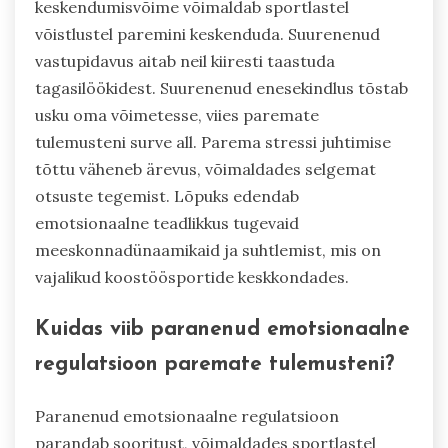
keskendumisvõime võimaldab sportlastel
võistlustel paremini keskenduda. Suurenenud
vastupidavus aitab neil kiiresti taastuda
tagasilöökidest. Suurenenud enesekindlus tõstab
usku oma võimetesse, viies paremate
tulemusteni surve all. Parema stressi juhtimise
tõttu väheneb ärevus, võimaldades selgemat
otsuste tegemist. Lõpuks edendab
emotsionaalne teadlikkus tugevaid
meeskonnadünaamikaid ja suhtlemist, mis on
vajalikud koostöösportide keskkondades.
Kuidas viib paranenud emotsionaalne
regulatsioon paremate tulemusteni?
Paranenud emotsionaalne regulatsioon
parandab sooritust, võimaldades sportlastel