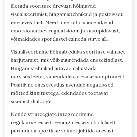
ületada soorituse ärevust, hõlmavad
visualiseerimist, hingamistehnikaid ja positiivset
enesevestlust. Need meetodid suurendavad
emotsionaalset regulatsiooni ja vastupidavust,
võimaldades sportlastel esineda surve all.
Visualiseerimine hõlmab eduka soorituse vaimset
harjutamist, mis võib suurendada enesekindlust.
Hingamistehnikad aitavad rahustada
närvisüsteemi, vähendades ärevuse sümptomeid.
Positiivne enesevestlus asendab negatiivsed
mõtted kinnitustega, edendades toetavat
sisemist dialooge.
Nende strateegiate integreerimine
regulaarsetesse treeningutesse võib oluliselt
parandada sportlase võimet juhtida ärevust