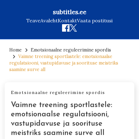
subtitles.ee
Teave
Avaleht
Kontakt
Vaata postitusi
Skip
to
Home
Emotsionaalne reguleerimine spordis
Vaimne treening sportlastele: emotsionaalse
content
regulatsiooni, vastupidavuse ja soorituse meistriks
saamine surve all
Emotsionaalne reguleerimine spordis
Vaimne treening sportlastele:
emotsionaalse regulatsiooni,
vastupidavuse ja soorituse
meistriks saamine surve all