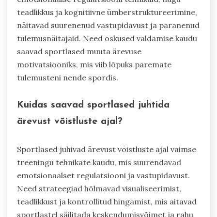
teadlikkus ja kognitiivne ümberstruktureerimine,
näitavad suurenenud vastupidavust ja paranenud
tulemusnäitajaid. Need oskused valdamise kaudu
saavad sportlased muuta ärevuse
motivatsiooniks, mis viib lõpuks paremate
tulemusteni nende spordis.
Kuidas saavad sportlased juhtida
ärevust võistluste ajal?
Sportlased juhivad ärevust võistluste ajal vaimse
treeningu tehnikate kaudu, mis suurendavad
emotsionaalset regulatsiooni ja vastupidavust.
Need strateegiad hõlmavad visualiseerimist,
teadlikkust ja kontrollitud hingamist, mis aitavad
sportlastel säilitada keskendumisvõimet ja rahu