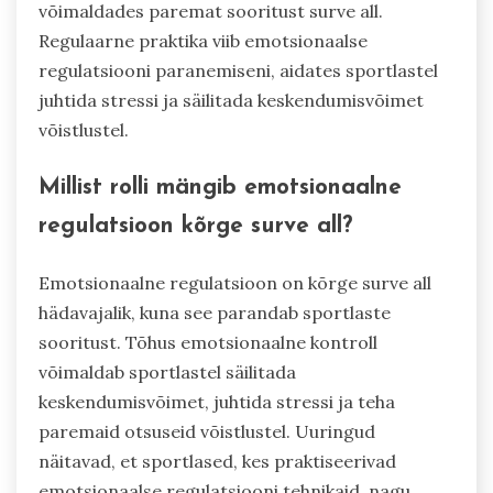
võimaldades paremat sooritust surve all.
Regulaarne praktika viib emotsionaalse
regulatsiooni paranemiseni, aidates sportlastel
juhtida stressi ja säilitada keskendumisvõimet
võistlustel.
Millist rolli mängib emotsionaalne
regulatsioon kõrge surve all?
Emotsionaalne regulatsioon on kõrge surve all
hädavajalik, kuna see parandab sportlaste
sooritust. Tõhus emotsionaalne kontroll
võimaldab sportlastel säilitada
keskendumisvõimet, juhtida stressi ja teha
paremaid otsuseid võistlustel. Uuringud
näitavad, et sportlased, kes praktiseerivad
emotsionaalse regulatsiooni tehnikaid, nagu