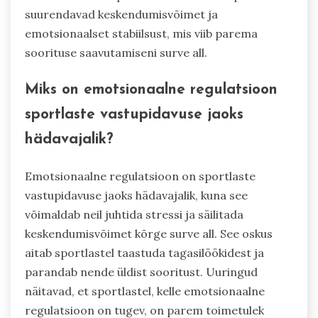
suurendavad keskendumisvõimet ja
emotsionaalset stabiilsust, mis viib parema
soorituse saavutamiseni surve all.
Miks on emotsionaalne regulatsioon
sportlaste vastupidavuse jaoks
hädavajalik?
Emotsionaalne regulatsioon on sportlaste
vastupidavuse jaoks hädavajalik, kuna see
võimaldab neil juhtida stressi ja säilitada
keskendumisvõimet kõrge surve all. See oskus
aitab sportlastel taastuda tagasilöökidest ja
parandab nende üldist sooritust. Uuringud
näitavad, et sportlastel, kelle emotsionaalne
regulatsioon on tugev, on parem toimetulek