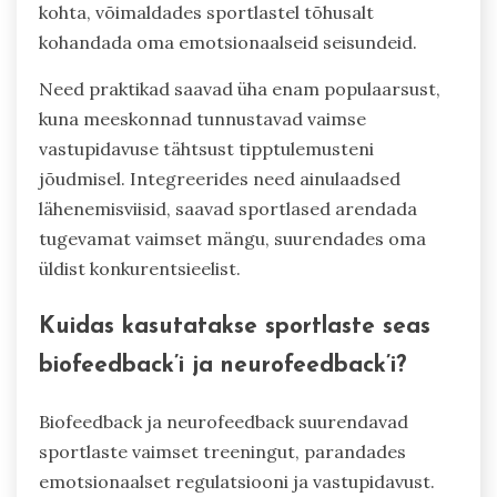
kohta, võimaldades sportlastel tõhusalt
kohandada oma emotsionaalseid seisundeid.
Need praktikad saavad üha enam populaarsust,
kuna meeskonnad tunnustavad vaimse
vastupidavuse tähtsust tipptulemusteni
jõudmisel. Integreerides need ainulaadsed
lähenemisviisid, saavad sportlased arendada
tugevamat vaimset mängu, suurendades oma
üldist konkurentsieelist.
Kuidas kasutatakse sportlaste seas
biofeedback’i ja neurofeedback’i?
Biofeedback ja neurofeedback suurendavad
sportlaste vaimset treeningut, parandades
emotsionaalset regulatsiooni ja vastupidavust.