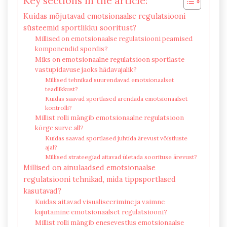
Key sections in the article:
Kuidas mõjutavad emotsionaalse regulatsiooni
süsteemid sportlikku sooritust?
Millised on emotsionaalse regulatsiooni peamised
komponendid spordis?
Miks on emotsionaalne regulatsioon sportlaste
vastupidavuse jaoks hädavajalik?
Millised tehnikad suurendavad emotsionaalset
teadlikkust?
Kuidas saavad sportlased arendada emotsionaalset
kontrolli?
Millist rolli mängib emotsionaalne regulatsioon
kõrge surve all?
Kuidas saavad sportlased juhtida ärevust võistluste
ajal?
Millised strateegiad aitavad ületada soorituse ärevust?
Millised on ainulaadsed emotsionaalse
regulatsiooni tehnikad, mida tippsportlased
kasutavad?
Kuidas aitavad visualiseerimine ja vaimne
kujutamine emotsionaalset regulatsiooni?
Millist rolli mängib enesevestlus emotsionaalse