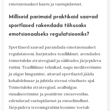
emotsionaalset kasvu ja vastupidavust.
Milliseid parimaid praktikaid saavad
sportlased rakendada tõhusaks
emotsionaalseks regulatsiooniks?
Sportlased saavad parandada emotsionaalset
regulatsiooni, harjutades teadlikkust, arendades
toimetuleku strateegiaid ja säilitades järjepideva
rutiini. Teadlikkuse tehnikad, nagu mediteerimine
ja sügav hingamine, aitavad sportlastel jääda
kohalolekusse ja juhtida stressi võistluste ajal.
Toimetuleku strateegiad, sealhulgas
visualiseerimine ja positiivne enesevestlus,
edendavad vastupidavust ja enesekindlust.
Järjepideva treeningrutiini loomine toetab