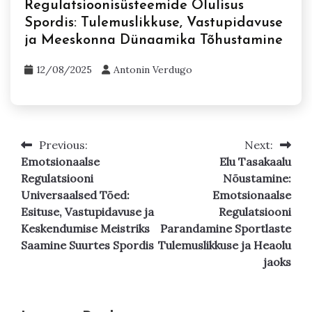
Regulatsioonisüsteemide Olulisus
Spordis: Tulemuslikkuse, Vastupidavuse
ja Meeskonna Dünaamika Tõhustamine
12/08/2025
Antonin Verdugo
Previous:
Next:
Post
Emotsionaalse
Elu Tasakaalu
navigation
Regulatsiooni
Nõustamine:
Universaalsed Tõed:
Emotsionaalse
Esituse, Vastupidavuse ja
Regulatsiooni
Keskendumise Meistriks
Parandamine Sportlaste
Saamine Suurtes Spordis
Tulemuslikkuse ja Heaolu
jaoks