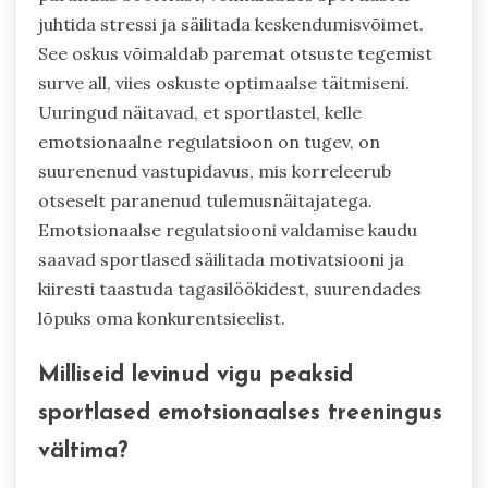
juhtida stressi ja säilitada keskendumisvõimet.
See oskus võimaldab paremat otsuste tegemist
surve all, viies oskuste optimaalse täitmiseni.
Uuringud näitavad, et sportlastel, kelle
emotsionaalne regulatsioon on tugev, on
suurenenud vastupidavus, mis korreleerub
otseselt paranenud tulemusnäitajatega.
Emotsionaalse regulatsiooni valdamise kaudu
saavad sportlased säilitada motivatsiooni ja
kiiresti taastuda tagasilöökidest, suurendades
lõpuks oma konkurentsieelist.
Milliseid levinud vigu peaksid
sportlased emotsionaalses treeningus
vältima?