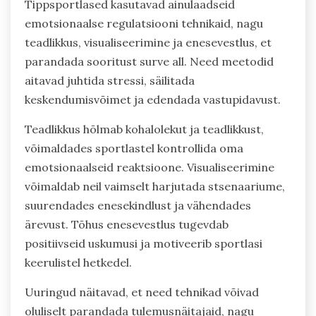
Tippsportlased kasutavad ainulaadseid
emotsionaalse regulatsiooni tehnikaid, nagu
teadlikkus, visualiseerimine ja enesevestlus, et
parandada sooritust surve all. Need meetodid
aitavad juhtida stressi, säilitada
keskendumisvõimet ja edendada vastupidavust.
Teadlikkus hõlmab kohalolekut ja teadlikkust,
võimaldades sportlastel kontrollida oma
emotsionaalseid reaktsioone. Visualiseerimine
võimaldab neil vaimselt harjutada stsenaariume,
suurendades enesekindlust ja vähendades
ärevust. Tõhus enesevestlus tugevdab
positiivseid uskumusi ja motiveerib sportlasi
keerulistel hetkedel.
Uuringud näitavad, et need tehnikad võivad
oluliselt parandada tulemusnäitajaid, nagu