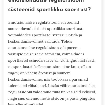
emotsionaalse regulatsiooni
süsteemid sportlikku sooritust?
Emotsionaalse regulatsiooni süsteemid
suurendavad oluliselt sportlikku sooritust,
võimaldades sportlastel stressi juhtida ja
keskendumisvõimet säilitada. Tõhus
emotsionaalne regulatsioon viib parema
vastupidavuse saavutamiseni, võimaldades
sportlastel esineda surve all. Uuringud näitavad,
et sportlastel, kelle emotsionaalne kontroll on
tugev, on vähem ärevust ja suurem
keskendumisvõime, mis toob kaasa paremad
tulemused võistlustel. Lisaks võib emotsionaalse
regulatsiooni valdamine tuua unikaalseid eeliseid,
nagu suurenenud motivatsioon ja püsiv pingutus
keerulistel hetkedel.