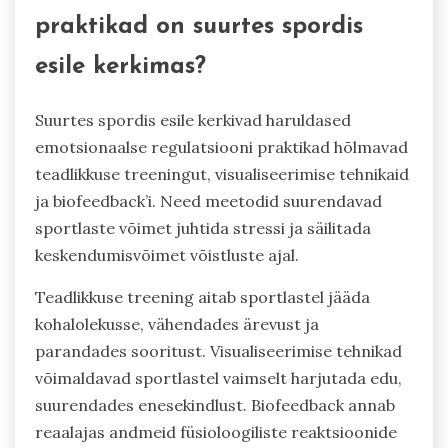
praktikad on suurtes spordis
esile kerkimas?
Suurtes spordis esile kerkivad haruldased
emotsionaalse regulatsiooni praktikad hõlmavad
teadlikkuse treeningut, visualiseerimise tehnikaid
ja biofeedback’i. Need meetodid suurendavad
sportlaste võimet juhtida stressi ja säilitada
keskendumisvõimet võistluste ajal.
Teadlikkuse treening aitab sportlastel jääda
kohalolekusse, vähendades ärevust ja
parandades sooritust. Visualiseerimise tehnikad
võimaldavad sportlastel vaimselt harjutada edu,
suurendades enesekindlust. Biofeedback annab
reaalajas andmeid füsioloogiliste reaktsioonide