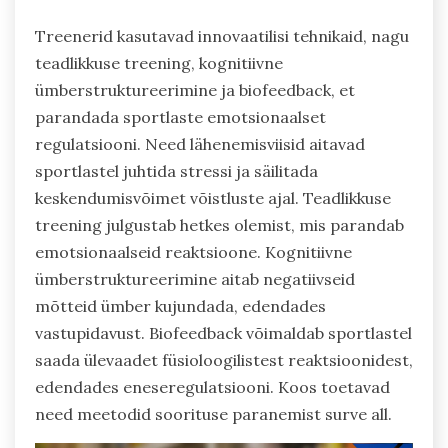
Treenerid kasutavad innovaatilisi tehnikaid, nagu
teadlikkuse treening, kognitiivne
ümberstruktureerimine ja biofeedback, et
parandada sportlaste emotsionaalset
regulatsiooni. Need lähenemisviisid aitavad
sportlastel juhtida stressi ja säilitada
keskendumisvõimet võistluste ajal. Teadlikkuse
treening julgustab hetkes olemist, mis parandab
emotsionaalseid reaktsioone. Kognitiivne
ümberstruktureerimine aitab negatiivseid
mõtteid ümber kujundada, edendades
vastupidavust. Biofeedback võimaldab sportlastel
saada ülevaadet füsioloogilistest reaktsioonidest,
edendades eneseregulatsiooni. Koos toetavad
need meetodid soorituse paranemist surve all.