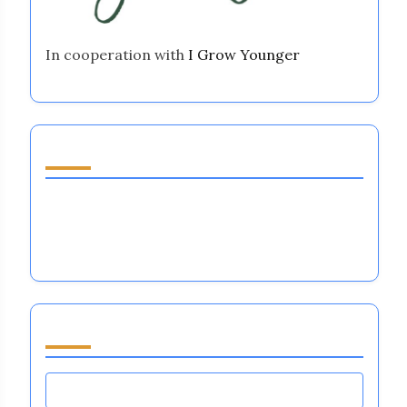
In cooperation with
I Grow Younger
Avasta juhuslik postitus
Sama asja tegemine ja erinevate tulemuste
ootamine: Emotsionaalne regulatsioon
suurtes spordivõistlustes
Sirvi by Category