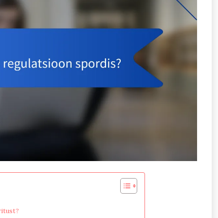
itust?