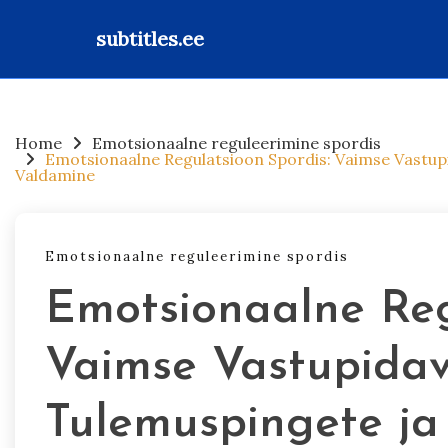
subtitles.ee
Skip
to
content
Home
Emotsionaalne reguleerimine spordis
Emotsionaalne Regulatsioon Spordis: Vaimse Vastu
Valdamine
Emotsionaalne reguleerimine spordis
Emotsionaalne Reg
Vaimse Vastupidav
Tulemuspingete j