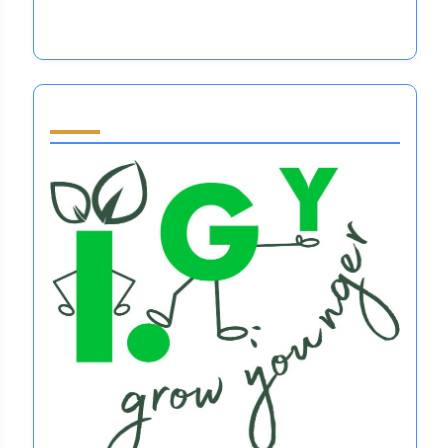
suurtes spordis
Partner