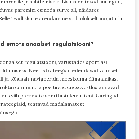
 moraalile ja suhtlemisele. Lisaks näitavad uuringud,
lduvus paremini esineda surve all, näidates
elle teadlikkuse arendamine võib oluliselt mõjutada
d emotsionaalset regulatsiooni?
ionaalset regulatsiooni, varustades sportlasi
säilitamiseks. Need strateegiad edendavad vaimset
 all ja tõhusalt navigeerida meeskonna dünaamikas.
ruktureerimine ja positiivne enesevestlus annavad
 mis viib paremate sooritustulemusteni. Uuringud
strateegiaid, teatavad madalamatest
itusega.