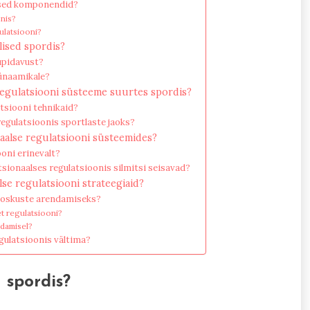
ised komponendid?
onis?
ulatsiooni?
lised spordis?
upidavust?
dünaamikale?
regulatsiooni süsteeme suurtes spordis?
tsiooni tehnikaid?
egulatsioonis sportlaste jaoks?
aalse regulatsiooni süsteemides?
oni erinevalt?
tsionaalses regulatsioonis silmitsi seisavad?
se regulatsiooni strateegiaid?
i oskuste arendamiseks?
t regulatsiooni?
ndamisel?
gulatsioonis vältima?
 spordis?