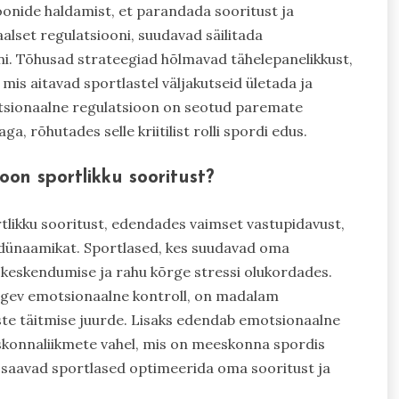
nide haldamist, et parandada sooritust ja
lset regulatsiooni, suudavad säilitada
ni. Tõhusad strateegiad hõlmavad tähelepanelikkust,
mis aitavad sportlastel väljakutseid ületada ja
otsionaalne regulatsioon on seotud paremate
 rõhutades selle kriitilist rolli spordi edus.
on sportlikku sooritust?
tlikku sooritust, edendades vaimset vastupidavust,
 dünaamikat. Sportlased, kes suudavad oma
 keskendumise ja rahu kõrge stressi olukordades.
 tugev emotsionaalne kontroll, on madalam
ste täitmise juurde. Lisaks edendab emotsionaalne
eskonnaliikmete vahel, mis on meeskonna spordis
a saavad sportlased optimeerida oma sooritust ja