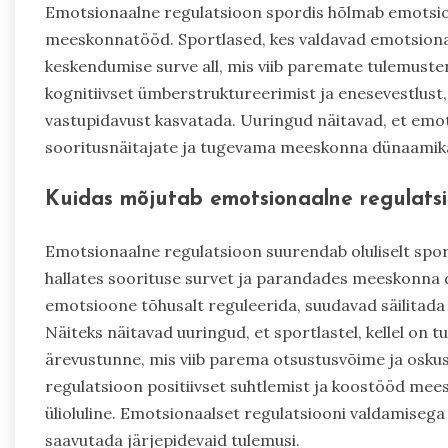
Emotsionaalne regulatsioon spordis hõlmab emotsioo
meeskonnatööd. Sportlased, kes valdavad emotsionaa
keskendumise surve all, mis viib paremate tulemuste
kognitiivset ümberstruktureerimist ja enesevestlust, 
vastupidavust kasvatada. Uuringud näitavad, et em
sooritusnäitajate ja tugevama meeskonna dünaamikaga,
Kuidas mõjutab emotsionaalne regulatsio
Emotsionaalne regulatsioon suurendab oluliselt spor
hallates soorituse survet ja parandades meeskonna
emotsioone tõhusalt reguleerida, suudavad säilitada
Näiteks näitavad uuringud, et sportlastel, kellel on
ärevustunne, mis viib parema otsustusvõime ja osku
regulatsioon positiivset suhtlemist ja koostööd me
ülioluline. Emotsionaalset regulatsiooni valdamiseg
saavutada järjepidevaid tulemusi.