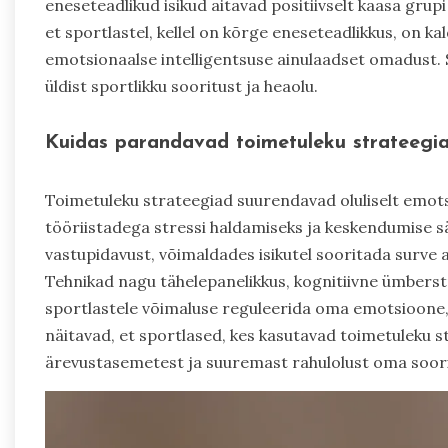
eneseteadlikud isikud aitavad positiivselt kaasa grupi
et sportlastel, kellel on kõrge eneseteadlikkus, on ka
emotsionaalse intelligentsuse ainulaadset omadust. S
üldist sportlikku sooritust ja heaolu.
Kuidas parandavad toimetuleku strateegia
Toimetuleku strateegiad suurendavad oluliselt emots
tööriistadega stressi haldamiseks ja keskendumise 
vastupidavust, võimaldades isikutel sooritada surve
Tehnikad nagu tähelepanelikkus, kognitiivne ümberst
sportlastele võimaluse reguleerida oma emotsioone,
näitavad, et sportlased, kes kasutavad toimetuleku 
ärevustasemetest ja suuremast rahulolust oma soor