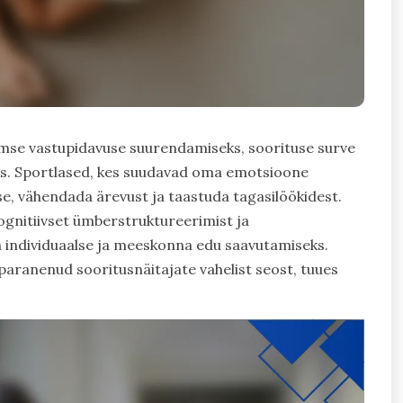
imse vastupidavuse suurendamiseks, soorituse surve
. Sportlased, kes suudavad oma emotsioone
se, vähendada ärevust ja taastuda tagasilöökidest.
ognitiivset ümberstruktureerimist ja
a individuaalse ja meeskonna edu saavutamiseks.
aranenud sooritusnäitajate vahelist seost, tuues