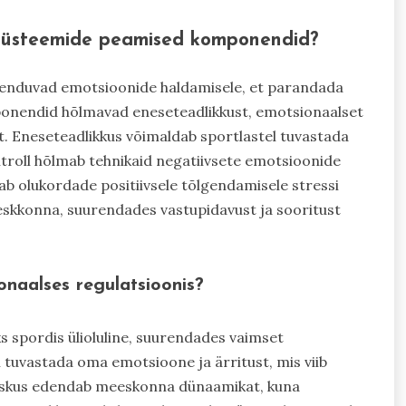
i süsteemide peamised komponendid?
kenduvad emotsioonide haldamisele, et parandada
onendid hõlmavad eneseteadlikkust, emotsionaalset
ust. Eneseteadlikkus võimaldab sportlastel tuvastada
roll hõlmab tehnikaid negatiivsete emotsioonide
tab olukordade positiivsele tõlgendamisele stressi
eskkonna, suurendades vastupidavust ja sooritust
ionaalses regulatsioonis?
s spordis ülioluline, suurendades vaimset
l tuvastada oma emotsioone ja ärritust, mis viib
 oskus edendab meeskonna dünaamikat, kuna