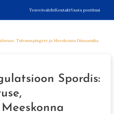
Teave
Avaleht
Kontakt
Vaata postitusi
pidavuse, Tulemuspingete ja Meeskonna Dünaamika
ulatsioon Spordis:
use,
a Meeskonna