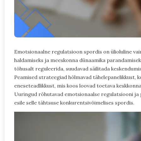
Emotsionaalne regulatsioon spordis on ülioluline va
haldamiseks ja meeskonna dünaamika parandamiseks
tõhusalt reguleerida, suudavad säilitada keskendumi
Peamised strateegiad hõlmavad tähelepanelikkust, k
eneseteadlikkust, mis koos loovad toetava keskkonn
Uuringud rõhutavad emotsionaalse regulatsiooni ja p
esile selle tähtsuse konkurentsivõimelises spordis.