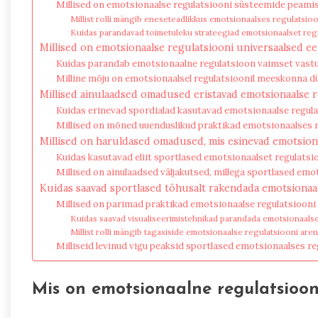
Millised on emotsionaalse regulatsiooni süsteemide peam
Millist rolli mängib eneseteadlikkus emotsionaalses regulatsio
Kuidas parandavad toimetuleku strateegiad emotsionaalset reg
Millised on emotsionaalse regulatsiooni universaalsed ee
Kuidas parandab emotsionaalne regulatsioon vaimset vast
Milline mõju on emotsionaalsel regulatsioonil meeskonna 
Millised ainulaadsed omadused eristavad emotsionaalse 
Kuidas erinevad spordialad kasutavad emotsionaalse regula
Millised on mõned uuenduslikud praktikad emotsionaalses r
Millised on haruldased omadused, mis esinevad emotsion
Kuidas kasutavad eliit sportlased emotsionaalset regulatsio
Millised on ainulaadsed väljakutsed, millega sportlased emo
Kuidas saavad sportlased tõhusalt rakendada emotsionaal
Millised on parimad praktikad emotsionaalse regulatsioon
Kuidas saavad visualiseerimistehnikad parandada emotsionaalse
Millist rolli mängib tagasiside emotsionaalse regulatsiooni are
Milliseid levinud vigu peaksid sportlased emotsionaalses re
Mis on emotsionaalne regulatsioon