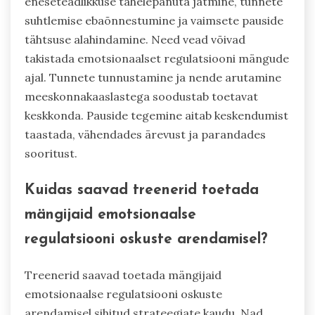
eneseteadlikkuse tähelepanuta jätmine, tunnete
suhtlemise ebaõnnestumine ja vaimsete pauside
tähtsuse alahindamine. Need vead võivad
takistada emotsionaalset regulatsiooni mängude
ajal. Tunnete tunnustamine ja nende arutamine
meeskonnakaaslastega soodustab toetavat
keskkonda. Pauside tegemine aitab keskendumist
taastada, vähendades ärevust ja parandades
sooritust.
Kuidas saavad treenerid toetada
mängijaid emotsionaalse
regulatsiooni oskuste arendamisel?
Treenerid saavad toetada mängijaid
emotsionaalse regulatsiooni oskuste
arendamisel sihitud strateegiate kaudu. Nad