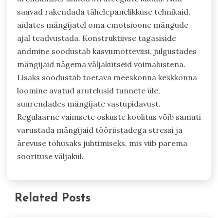
saavad rakendada tähelepanelikkuse tehnikaid,
aidates mängijatel oma emotsioone mängude
ajal teadvustada. Konstruktiivse tagasiside
andmine soodustab kasvumõtteviisi, julgustades
mängijaid nägema väljakutseid võimalustena.
Lisaks soodustab toetava meeskonna keskkonna
loomine avatud arutelusid tunnete üle,
suurendades mängijate vastupidavust.
Regulaarne vaimsete oskuste koolitus võib samuti
varustada mängijaid tööriistadega stressi ja
ärevuse tõhusaks juhtimiseks, mis viib parema
soorituse väljakul.
Related Posts