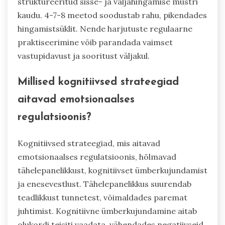
struktureeritud sisse- ja väljahingamise mustri
kaudu. 4-7-8 meetod soodustab rahu, pikendades
hingamistsüklit. Nende harjutuste regulaarne
praktiseerimine võib parandada vaimset
vastupidavust ja sooritust väljakul.
Millised kognitiivsed strateegiad
aitavad emotsionaalses
regulatsioonis?
Kognitiivsed strateegiad, mis aitavad
emotsionaalses regulatsioonis, hõlmavad
tähelepanelikkust, kognitiivset ümberkujundamist
ja enesevestlust. Tähelepanelikkus suurendab
teadlikkust tunnetest, võimaldades paremat
juhtimist. Kognitiivne ümberkujundamine aitab
olukordi teisiti vaadata, vähendades negatiivseid