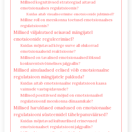
Millised kognitiivsed strateegiad aitavad
emotsionaalses regulatsioonis?
Kuidas aitab visualiseerimine emotsioonide juhtimisel?
Milline roll on meeskonna toetusel emotsionaalses
regulatsioonis?
Millised väljakutsed seisavad mängijatel
emotsioonide reguleerimisel?
Kuidas mõjutavad kõrge surve all olukorrad
emotsionaalseid reaktsioone?
Millised on tavalised emotsionaalsed lõksud
konkurentsivõimelises jalgpallis?
Millised ainulaadsed eelised võib emotsionaalne
regulatsioon mängijatele pakkuda?
Kuidas aitab emotsionaalne regulatsioon kaasa
vaimsele vastupidavusele?
Millised positiivsed mõjud on emotsionaalsel
regulatsioonil meeskonna dünaamikale?
Millised haruldased omadused on emotsionaalse
regulatsiooni süsteemidel tähelepanuväärsed?
Kuidas mõjutavad kultuurilised erinevused
emotsionaalset regulatsiooni jalgpallis?