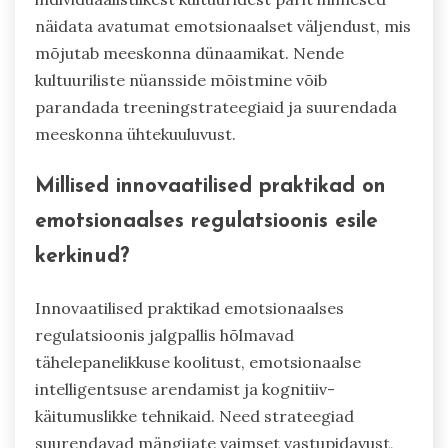
näidata avatumat emotsionaalset väljendust, mis
mõjutab meeskonna dünaamikat. Nende
kultuuriliste nüansside mõistmine võib
parandada treeningstrateegiaid ja suurendada
meeskonna ühtekuuluvust.
Millised innovaatilised praktikad on
emotsionaalses regulatsioonis esile
kerkinud?
Innovaatilised praktikad emotsionaalses
regulatsioonis jalgpallis hõlmavad
tähelepanelikkuse koolitust, emotsionaalse
intelligentsuse arendamist ja kognitiiv-
käitumuslikke tehnikaid. Need strateegiad
suurendavad mängijate vaimset vastupidavust,