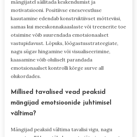
mängijatel säilitada keskendumist ja
motivatsiooni. Positiivse enesevestluse
kasutamine edendab konstruktiivset mõtteviisi,
samas kui meeskonnakaaslaste või treenerite toe
otsimine võib suurendada emotsionaalset
vastupidavust. Lõpuks, lõõgastusstrateegiate,
nagu sügav hingamine või visualiseerimine,
kaasamine võib oluliselt parandada
emotsionaalset kontrolli kõrge surve all
olukordades.
Millised tavalised vead peaksid
mängijad emotsioonide juhtimisel
vältima?
Mängijad peaksid vältima tavalisi vigu, nagu