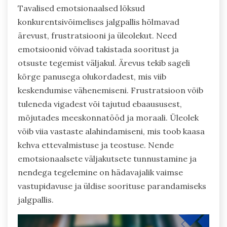
Tavalised emotsionaalsed lõksud
konkurentsivõimelises jalgpallis hõlmavad
ärevust, frustratsiooni ja üleolekut. Need
emotsioonid võivad takistada sooritust ja
otsuste tegemist väljakul. Ärevus tekib sageli
kõrge panusega olukordadest, mis viib
keskendumise vähenemiseni. Frustratsioon võib
tuleneda vigadest või tajutud ebaaususest,
mõjutades meeskonnatööd ja moraali. Üleolek
võib viia vastaste alahindamiseni, mis toob kaasa
kehva ettevalmistuse ja teostuse. Nende
emotsionaalsete väljakutsete tunnustamine ja
nendega tegelemine on hädavajalik vaimse
vastupidavuse ja üldise soorituse parandamiseks
jalgpallis.