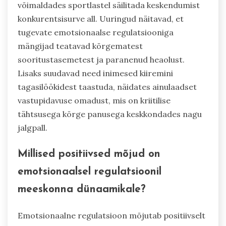
võimaldades sportlastel säilitada keskendumist
konkurentsisurve all. Uuringud näitavad, et
tugevate emotsionaalse regulatsiooniga
mängijad teatavad kõrgematest
sooritustasemetest ja paranenud heaolust.
Lisaks suudavad need inimesed kiiremini
tagasilöökidest taastuda, näidates ainulaadset
vastupidavuse omadust, mis on kriitilise
tähtsusega kõrge panusega keskkondades nagu
jalgpall.
Millised positiivsed mõjud on
emotsionaalsel regulatsioonil
meeskonna dünaamikale?
Emotsionaalne regulatsioon mõjutab positiivselt