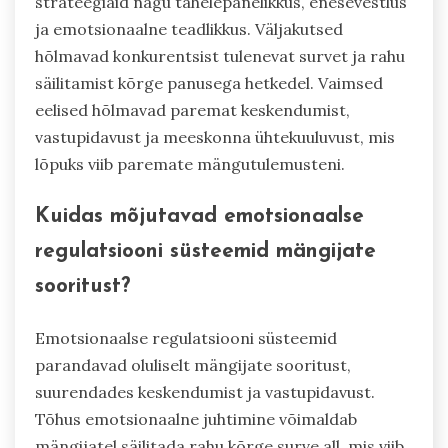
strateegiaid nagu tähelepanelikkus, enesevestlus
ja emotsionaalne teadlikkus. Väljakutsed
hõlmavad konkurentsist tulenevat survet ja rahu
säilitamist kõrge panusega hetkedel. Vaimsed
eelised hõlmavad paremat keskendumist,
vastupidavust ja meeskonna ühtekuuluvust, mis
lõpuks viib paremate mängutulemusteni.
Kuidas mõjutavad emotsionaalse
regulatsiooni süsteemid mängijate
sooritust?
Emotsionaalse regulatsiooni süsteemid
parandavad oluliselt mängijate sooritust,
suurendades keskendumist ja vastupidavust.
Tõhus emotsionaalne juhtimine võimaldab
mängijatel säilitada rahu kõrge surve all, mis viib