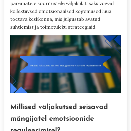
parematele sooritustele väljakul. Lisaks võivad
kollektiivsed emotsionaalsed kogemused luua
toetava keskkonna, mis julgustab avatud
suhtlemist ja toimetuleku strateegiaid.
Millised väljakutsed seisavad
mängijatel emotsioonide
reguleerimisel?