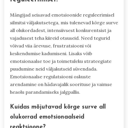
Mängijad seisavad emotsioonide reguleerimisel
silmitsi väljakutsetega, mis tulenevad kõrge surve
all olukordadest, intensiivsest konkurentsist ja
vajadusest teha kiireid otsuseid. Need tegurid
võivad viia ärevuse, frustratsiooni või
keskendumise kadumiseni. Lisaks võib
emotsionaalse toe ja toimetuleku strateegiate
puudumine neid väljakutseid süvendada.
Emotsionaalse regulatsiooni oskuste
arendamine on hädavajalik soorituse ja vaimse
heaolu parandamiseks jalgpallis.
Kuidas mõjutavad kõrge surve all
olukorrad emotsionaalseid
reaktsioone?