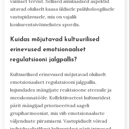
vaimset tervist. Sellised ainulaadsed aspektid
aitavad oluliselt kaasa üldisele psühholoogilisele
vastupidavusele, mis on vajalik
konkurentsivõimelistes spordis.
Kuidas mõjutavad kultuurilised
erinevused emotsionaalset
regulatsiooni jalgpallis?
Kultuurilised erinevused mõjutavad oluliselt
emotsionaalset regulatsiooni jalgpallis,
kujundades mängijate reaktsioone stressile ja
meeskonnatööle. Kollektiivsetest kultuuridest
pärit mängijad prioriseerivad sageli
grupiharmooniat, mis viib emotsionaalsete
väljenduste piiramiseni. Vastupidiselt võivad
individuaalistlikest kultuuridest pärit inimesed