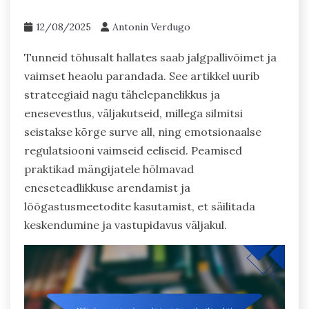
12/08/2025
Antonin Verdugo
Tunneid tõhusalt hallates saab jalgpallivõimet ja
vaimset heaolu parandada. See artikkel uurib
strateegiaid nagu tähelepanelikkus ja
enesevestlus, väljakutseid, millega silmitsi
seistakse kõrge surve all, ning emotsionaalse
regulatsiooni vaimseid eeliseid. Peamised
praktikad mängijatele hõlmavad
eneseteadlikkuse arendamist ja
lõõgastusmeetodite kasutamist, et säilitada
keskendumine ja vastupidavus väljakul.