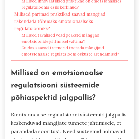
Millised innovaatilised praktikad on emotsionaalses
regulatsioonis esile kerkinud?
Millised parimad praktikad saavad mängijad
rakendada tõhusaks emotsionaalseks
regulatsiooniks?
Millised tavalised vead peaksid mängijad
emotsioonide juhtimisel vältima?
Kuidas saavad treenerid toetada mängijaid
emotsionaalse regulatsiooni oskuste arendamisel?
Millised on emotsionaalse
regulatsiooni süsteemide
põhiaspektid jalgpallis?
Emotsionaalse regulatsiooni süsteemid jalgpallis
keskenduvad mängijate tunnete juhtimisele, et
parandada sooritust. Need süsteemid hõlmavad