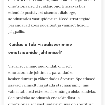
emotsionaalseid reaktsioone. Enesevestlus
edendab positiivset sisemist dialooge,
soodustades vastupidavust. Need strateegiad
parandavad koos sooritust ja vaimset heaolu
jalgpallis.
Kuidas aitab visualiseerimine
emotsioonide juhtimisel?
Visualiseerimine suurendab oluliselt
emotsioonide juhtimist, parandades
keskendumist ja vähendades ärevust. Sportlased
saavad vaimselt harjutada stsenaariume, mis
valmistab neid ette reaalse mängu olukordadeks.
See praktika soodustab enesekindlust ja
emotsionaalset vastupidavust, mis on soorituse