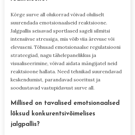
Kõrge surve all olukorrad võivad oluliselt
suurendada emotsionaalseid reaktsioone.
Jalgpallis seisavad sportlased sageli silmitsi
intensiivse stressiga, mis võib viia ärevuse või
elevuseni. Tõhusad emotsionaalse regulatsiooni
strateegiad, nagu tähelepanelikkus ja
visualiseerimine, võivad aidata mängijatel neid
reaktsioone hallata. Need tehnikad suurendavad
keskendumist, parandavad sooritust ja
soodustavad vastupidavust surve all.
Millised on tavalised emotsionaalsed
lõksud konkurentsivõimelises
jalgpallis?