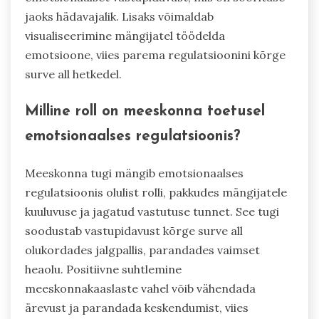
jaoks hädavajalik. Lisaks võimaldab
visualiseerimine mängijatel töödelda
emotsioone, viies parema regulatsioonini kõrge
surve all hetkedel.
Milline roll on meeskonna toetusel
emotsionaalses regulatsioonis?
Meeskonna tugi mängib emotsionaalses
regulatsioonis olulist rolli, pakkudes mängijatele
kuuluvuse ja jagatud vastutuse tunnet. See tugi
soodustab vastupidavust kõrge surve all
olukordades jalgpallis, parandades vaimset
heaolu. Positiivne suhtlemine
meeskonnakaaslaste vahel võib vähendada
ärevust ja parandada keskendumist, viies