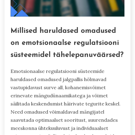
Millised haruldased omadused
on emotsionaalse regulatsiooni
süsteemidel tähelepanuväärsed?
Emotsionaalse regulatsiooni süsteemide
haruldased omadused jalgpallis hõlmavad
vastupidavust surve all, kohanemisvõimet
erinevate mängudünaamikatega ja võimet
säilitada keskendumist häirivate tegurite keskel.
Need omadused võimaldavad mängijatel
saavutada optimaalset sooritust, suurendades
meeskonna ühtekuuluvust ja individuaalset