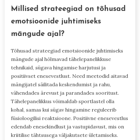
Millised strateegiad on tõhusad
emotsioonide juhtimiseks
mängude ajal?
Tõhusad strateegiad emotsioonide juhtimiseks
mängude ajal hõlmavad tähelepanelikkuse
tehnikaid, sügava hingamise harjutusi ja
positiivset enesevestlust. Need meetodid aitavad
mängijatel säilitada keskendumist ja rahu,
vähendades ärevust ja parandades sooritust.
Tähelepanelikkus võimaldab sportlastel olla
kohal, samas kui sügav hingamine reguleerib
füsioloogilisi reaktsioone. Positiivne enesevestlus
edendab enesekindlust ja vastupidavust, mis on
kriitilise tähtsusega väljakutsete ületamiseks.