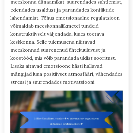
meeskonna dünaamikat, suurendades suhtlemist,
edendades usaldust ja parandades konfliktide
lahendamist. Tõhus emotsionaalne regulatsioon
võimaldab meeskonnaliikmetel tundeid
konstruktiivselt väljendada, luues toetava
keskkonna. Selle tulemusena näitavad
meeskonnad suurenenud ühtekuuluvust ja
koostööd, mis võib parandada üldist sooritust.
Lisaks aitavad emotsioone hästi hallavad
mängijad luua positiivset atmosfääri, vähendades
stressi ja suurendades motivatsiooni.