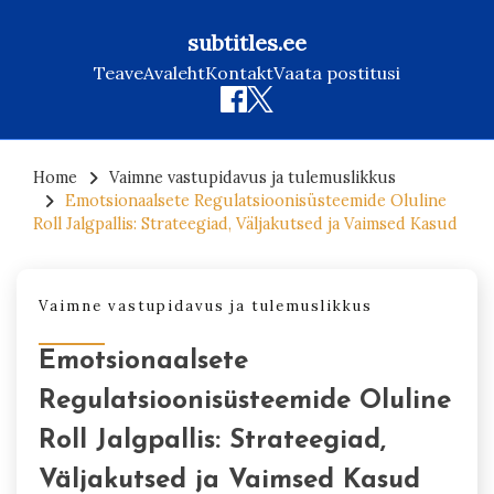
subtitles.ee
Teave
Avaleht
Kontakt
Vaata postitusi
Skip
to
Home
Vaimne vastupidavus ja tulemuslikkus
Emotsionaalsete Regulatsioonisüsteemide Oluline
content
Roll Jalgpallis: Strateegiad, Väljakutsed ja Vaimsed Kasud
Vaimne vastupidavus ja tulemuslikkus
Emotsionaalsete
Regulatsioonisüsteemide Oluline
Roll Jalgpallis: Strateegiad,
Väljakutsed ja Vaimsed Kasud