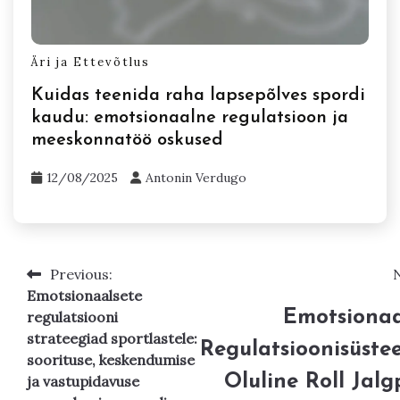
Äri ja Ettevõtlus
Kuidas teenida raha lapsepõlves spordi
kaudu: emotsionaalne regulatsioon ja
meeskonnatöö oskused
12/08/2025
Antonin Verdugo
Previous:
Post
Emotsionaalsete
navigation
Emotsionaa
regulatsiooni
strateegiad sportlastele:
Regulatsioonisüste
soorituse, keskendumise
Oluline Roll Jalgp
ja vastupidavuse