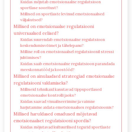
Kuidas mõjutab emotsionaalne regulatsioon
sportlase sooritust?
Millised on sportlaste levinud emotsionaalsed
väljakutsed?
Millised on emotsionaalse regulatsiooni
universaalsed eelised?
Kuidas suurendab emotsionaalne regulatsioon
keskendumisvõimet ja tähelepanu?
Milline roll on emotsionaalsel regulatsioonil stressi
juhtimises?
Kuidas saab emotsionaalne regulatsioon parandada
meeskonnatööd ja koostööd?
Millised on ainulaadsed strateegiad emotsionaalse
regulatsiooni valdamiseks?
Milliseid tehnikaid kasutavad tippsportlased
emotsionaalse kontrolli jaoks?
Kuidas saavad visualiseerimine ja vaimne
harjutamine aidata emotsionaalses regulatsioonis?
Millised haruldased omadused mõjutavad
emotsionaalset regulatsiooni spordis?
Kuidas mõjutavad kultuurilised tegurid sportlaste