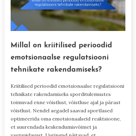
Millal on kriitilised perioodid
emotsionaalse regulatsiooni
tehnikate rakendamiseks?
Kriitilised perioodid emotsionaalse regulatsiooni
tehnikate rakendamiseks sporditulemustes
toimuvad enne võistlust, võistluse ajal ja pärast
võistlust. Nendel aegadel saavad sportlased
optimeerida oma emotsionaalseid reaktsioone,
et suurendada keskendumisvõimet ja
vastupidavust. Uuringud näitavad, et