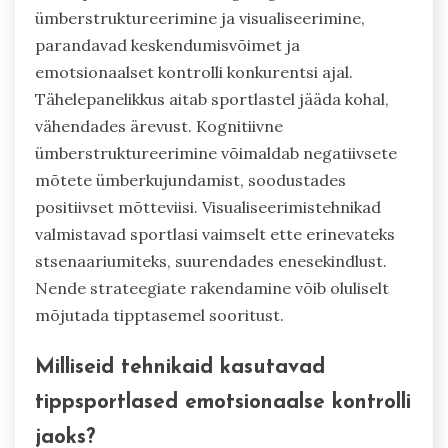
ümberstruktureerimine ja visualiseerimine,
parandavad keskendumisvõimet ja
emotsionaalset kontrolli konkurentsi ajal.
Tähelepanelikkus aitab sportlastel jääda kohal,
vähendades ärevust. Kognitiivne
ümberstruktureerimine võimaldab negatiivsete
mõtete ümberkujundamist, soodustades
positiivset mõtteviisi. Visualiseerimistehnikad
valmistavad sportlasi vaimselt ette erinevateks
stsenaariumiteks, suurendades enesekindlust.
Nende strateegiate rakendamine võib oluliselt
mõjutada tipptasemel sooritust.
Milliseid tehnikaid kasutavad
tippsportlased emotsionaalse kontrolli
jaoks?