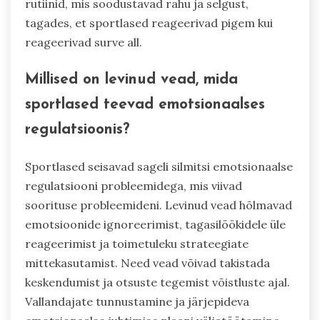
rutiinid, mis soodustavad rahu ja selgust,
tagades, et sportlased reageerivad pigem kui
reageerivad surve all.
Millised on levinud vead, mida
sportlased teevad emotsionaalses
regulatsioonis?
Sportlased seisavad sageli silmitsi emotsionaalse
regulatsiooni probleemidega, mis viivad
soorituse probleemideni. Levinud vead hõlmavad
emotsioonide ignoreerimist, tagasilöökidele üle
reageerimist ja toimetuleku strateegiate
mittekasutamist. Need vead võivad takistada
keskendumist ja otsuste tegemist võistluste ajal.
Vallandajate tunnustamine ja järjepideva