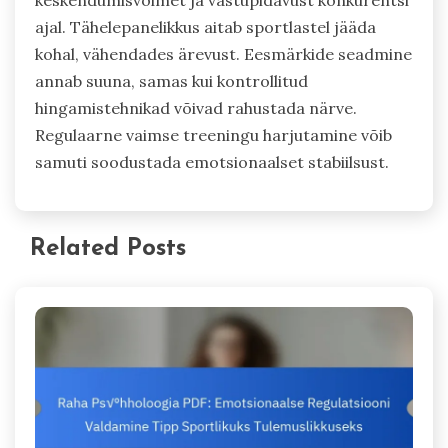
keskendumisvõimet ja vastupidavust konkurentsi
ajal. Tähelepanelikkus aitab sportlastel jääda
kohal, vähendades ärevust. Eesmärkide seadmine
annab suuna, samas kui kontrollitud
hingamistehnikad võivad rahustada närve.
Regulaarne vaimse treeningu harjutamine võib
samuti soodustada emotsionaalset stabiilsust.
Related Posts