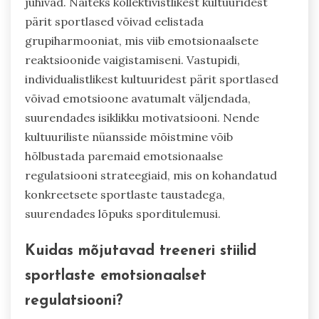
juhivad. Näiteks kollektivistlikest kultuuridest
pärit sportlased võivad eelistada
grupiharmooniat, mis viib emotsionaalsete
reaktsioonide vaigistamiseni. Vastupidi,
individualistlikest kultuuridest pärit sportlased
võivad emotsioone avatumalt väljendada,
suurendades isiklikku motivatsiooni. Nende
kultuuriliste nüansside mõistmine võib
hõlbustada paremaid emotsionaalse
regulatsiooni strateegiaid, mis on kohandatud
konkreetsete sportlaste taustadega,
suurendades lõpuks sporditulemusi.
Kuidas mõjutavad treeneri stiilid
sportlaste emotsionaalset
regulatsiooni?