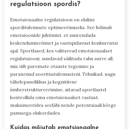
regulatsioon spordis?
Emotsionaalne regulatsioon on oluline
sporditulemuste optimeerimiseks. See hõlmab
emotsioonide juhtimist, et suurendada
keskendumisvõimet ja vastupidavust konkurentsi
ajal. Sportlased, kes valitsevad emotsionaalset
regulatsiooni, suudavad säilitada rahu surve all,
mis viib paremate otsuste tegemise ja
paranenud sooritustulemusteni. Tehnikad, nagu
tähelepanelikkus ja kognitiivne
ümberstruktureerimine, aitavad sportlastel
kontrollida oma emotsionaalset vastust,
maksimeerides seeläbi nende potentsiaali kõrge
panusega olukordades.
Kuidas mõjutab emotsionaalne