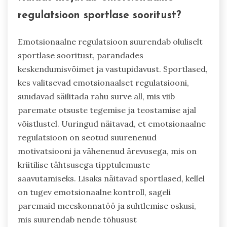
regulatsioon sportlase sooritust?
Emotsionaalne regulatsioon suurendab oluliselt
sportlase sooritust, parandades
keskendumisvõimet ja vastupidavust. Sportlased,
kes valitsevad emotsionaalset regulatsiooni,
suudavad säilitada rahu surve all, mis viib
paremate otsuste tegemise ja teostamise ajal
võistlustel. Uuringud näitavad, et emotsionaalne
regulatsioon on seotud suurenenud
motivatsiooni ja vähenenud ärevusega, mis on
kriitilise tähtsusega tipptulemuste
saavutamiseks. Lisaks näitavad sportlased, kellel
on tugev emotsionaalne kontroll, sageli
paremaid meeskonnatöö ja suhtlemise oskusi,
mis suurendab nende tõhusust