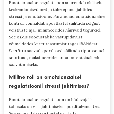
Emotsionaalne regulatsioon suurendab oluliselt
keskendumisvõimet ja tähelepanu, juhtides
stressi ja emotsioone. Paranenud emotsionaalne
kontroll võimaldab sportlastel säilitada selgust
võistluste ajal, minimeerides häirivaid tegureid.
See oskus soodustab ka vastupidavust,
võimaldades kiiret taastumist tagasilöökidest.
Seetõttu saavad sportlased säilitada tipptasemel
sooritust, maksimeerides oma potentsiaali edu
saavutamiseks.
Milline roll on emotsionaalsel
regulatsioonil stressi juhtimises?
Emotsionaalne regulatsioon on hädavajalik
tõhusaks stressi juhtimiseks sporditulemustes.
See võimaldab sportlastel säilitada