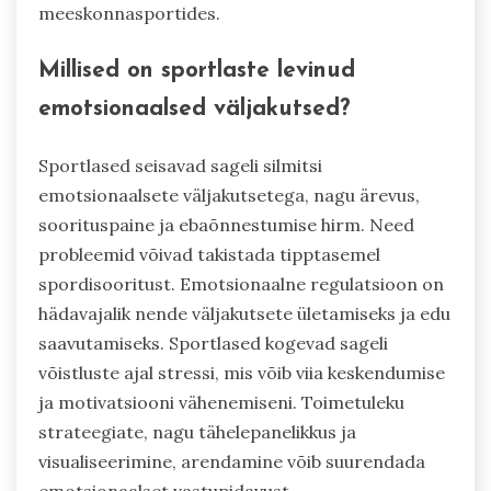
meeskonnasportides.
Millised on sportlaste levinud
emotsionaalsed väljakutsed?
Sportlased seisavad sageli silmitsi
emotsionaalsete väljakutsetega, nagu ärevus,
soorituspaine ja ebaõnnestumise hirm. Need
probleemid võivad takistada tipptasemel
spordisooritust. Emotsionaalne regulatsioon on
hädavajalik nende väljakutsete ületamiseks ja edu
saavutamiseks. Sportlased kogevad sageli
võistluste ajal stressi, mis võib viia keskendumise
ja motivatsiooni vähenemiseni. Toimetuleku
strateegiate, nagu tähelepanelikkus ja
visualiseerimine, arendamine võib suurendada
emotsionaalset vastupidavust.