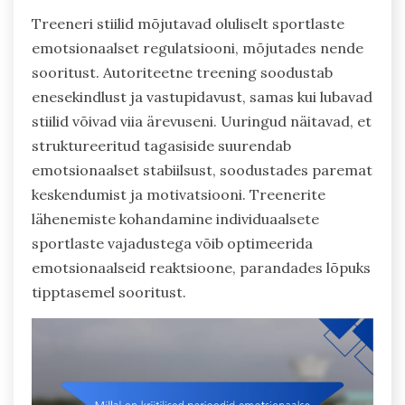
Treeneri stiilid mõjutavad oluliselt sportlaste
emotsionaalset regulatsiooni, mõjutades nende
sooritust. Autoriteetne treening soodustab
enesekindlust ja vastupidavust, samas kui lubavad
stiilid võivad viia ärevuseni. Uuringud näitavad, et
struktureeritud tagasiside suurendab
emotsionaalset stabiilsust, soodustades paremat
keskendumist ja motivatsiooni. Treenerite
lähenemiste kohandamine individuaalsete
sportlaste vajadustega võib optimeerida
emotsionaalseid reaktsioone, parandades lõpuks
tipptasemel sooritust.