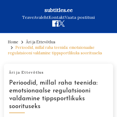
subtitles.ee
Teave
Avaleht
Kontakt
Vaata postitusi
Skip
to
Home
Äri ja Ettevõtlus
Perioodid, millal raha teenida: emotsionaalse
content
regulatsiooni valdamine tippsportlikuks soorituseks
Äri ja Ettevõtlus
Perioodid, millal raha teenida:
emotsionaalse regulatsiooni
valdamine tippsportlikuks
soorituseks