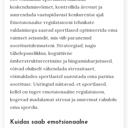
keskendumisvõimet, kontrollida ärevust ja
suurendada vastupidavust konkurentsi ajal.
Emotsionaalse regulatsiooni tehnikate
valdamisega saavad sportlased optimeerida oma
vaimset seisundit, mis viib paranenud
sooritustulemusteni. Strateegiad, nagu
tähelepanelikkus, kognitiivne
ümberstruktureerimine ja hingamisharjutused,
võivad oluliselt vähendada stressitaset,
võimaldades sportlastel saavutada oma parima
soorituse. Uuringud näitavad, et sportlased,
kellel on tugev emotsionaalne regulatsioon,
kogevad madalamat stressi ja suuremat rahulolu
oma spordis.
Kuidas saab emotsionaalne