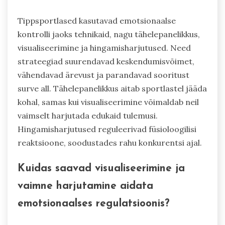
Tippsportlased kasutavad emotsionaalse
kontrolli jaoks tehnikaid, nagu tähelepanelikkus,
visualiseerimine ja hingamisharjutused. Need
strateegiad suurendavad keskendumisvõimet,
vähendavad ärevust ja parandavad sooritust
surve all. Tähelepanelikkus aitab sportlastel jääda
kohal, samas kui visualiseerimine võimaldab neil
vaimselt harjutada edukaid tulemusi.
Hingamisharjutused reguleerivad füsioloogilisi
reaktsioone, soodustades rahu konkurentsi ajal.
Kuidas saavad visualiseerimine ja
vaimne harjutamine aidata
emotsionaalses regulatsioonis?