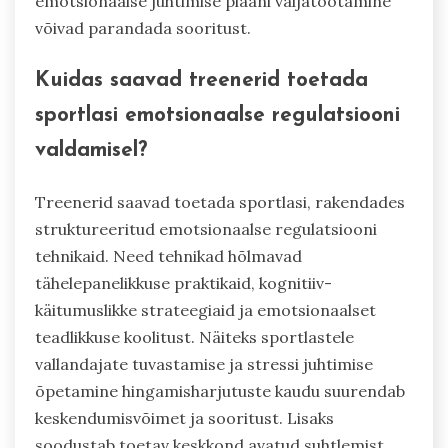
emotsionaalse juhtimise plaani väljatöötamine
võivad parandada sooritust.
Kuidas saavad treenerid toetada
sportlasi emotsionaalse regulatsiooni
valdamisel?
Treenerid saavad toetada sportlasi, rakendades
struktureeritud emotsionaalse regulatsiooni
tehnikaid. Need tehnikad hõlmavad
tähelepanelikkuse praktikaid, kognitiiv-
käitumuslikke strateegiaid ja emotsionaalset
teadlikkuse koolitust. Näiteks sportlastele
vallandajate tuvastamise ja stressi juhtimise
õpetamine hingamisharjutuste kaudu suurendab
keskendumisvõimet ja sooritust. Lisaks
soodustab toetav keskkond avatud suhtlemist