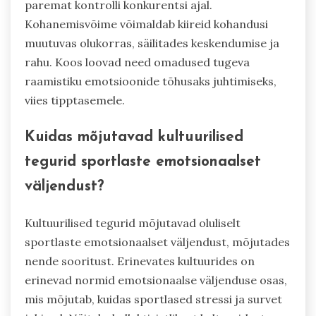
paremat kontrolli konkurentsi ajal.
Kohanemisvõime võimaldab kiireid kohandusi
muutuvas olukorras, säilitades keskendumise ja
rahu. Koos loovad need omadused tugeva
raamistiku emotsioonide tõhusaks juhtimiseks,
viies tipptasemele.
Kuidas mõjutavad kultuurilised
tegurid sportlaste emotsionaalset
väljendust?
Kultuurilised tegurid mõjutavad oluliselt
sportlaste emotsionaalset väljendust, mõjutades
nende sooritust. Erinevates kultuurides on
erinevad normid emotsionaalse väljenduse osas,
mis mõjutab, kuidas sportlased stressi ja survet