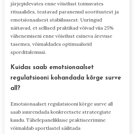
järjepidevates enne võistlust toimuvates
rituaalides, teatavad paranenud sooritustest ja
emotsionaalsest stabiilsusest. Uuringud
näitavad, et sellised praktikad võivad viia 25%
vähenemiseni enne võistlust esineva ärevuse
tasemes, võimaldades optimaalseid
sporditulemusi.
Kuidas saab emotsionaalset
regulatsiooni kohandada kõrge surve
all?
Emotsionaalset regulatsiooni kõrge surve all
saab suurendada konkreetsete strateegiate
kaudu. Tähelepanelikkuse praktiseerimine
võimaldab sportlastel säilitada