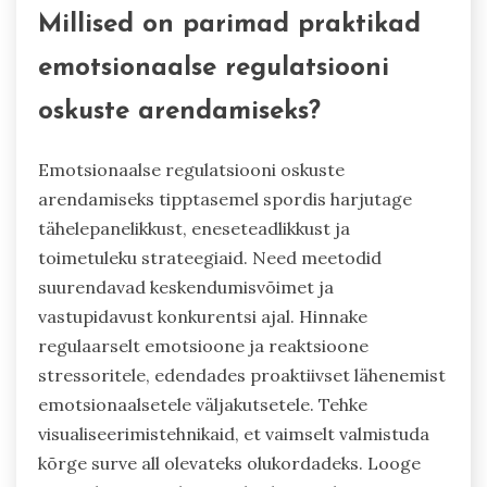
Millised on parimad praktikad
emotsionaalse regulatsiooni
oskuste arendamiseks?
Emotsionaalse regulatsiooni oskuste
arendamiseks tipptasemel spordis harjutage
tähelepanelikkust, eneseteadlikkust ja
toimetuleku strateegiaid. Need meetodid
suurendavad keskendumisvõimet ja
vastupidavust konkurentsi ajal. Hinnake
regulaarselt emotsioone ja reaktsioone
stressoritele, edendades proaktiivset lähenemist
emotsionaalsetele väljakutsetele. Tehke
visualiseerimistehnikaid, et vaimselt valmistuda
kõrge surve all olevateks olukordadeks. Looge